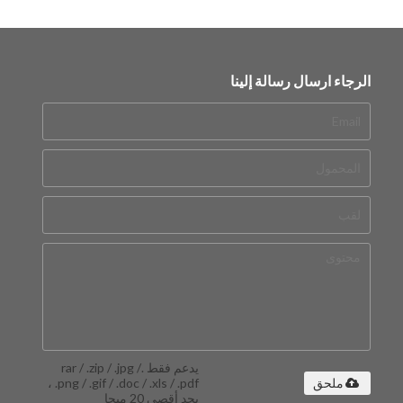
الرجاء ارسال رسالة إلينا
يدعم فقط .rar / .zip / .jpg /
.png / .gif / .doc / .xls / .pdf ،
ملحق
بحد أقصى 20 ميجا