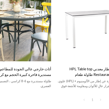
أثاث خارجي إطار معدني HPL Table top
أثاث خارجي عالي الجودة للمطاعم 
Re طاولة طعام
مستديرة فاخرة كبيرة الحجم مع ك
هذا الجدول عبارة عن إطار من الألومنيوم + (HPL) علوي.
طاولة مستديرة مع 6-8 كراس
HP باستقرار عالٍ للألوان ومقاومة للأشعة فوق
العصري.
مسة نهائية نظيفة وممسحة ناعمة.
1