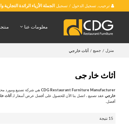
ترحيب,
تسجيل الدخول
/
تسجيل
الجملة الأزياء الرائدة التجارية 
معلومات عنا
منتج
منزل
جميع
/
/
أثاث خارجي
أثاث خارجي
CDG Restaurant Furniture Manufacturer
هي شركة تصنيع ومورد محت
خارجي
عقد تصنيع ، اتصل بنا الآن للحصول على أفضل عرض أسعار لـ
أثاث خا
أفضل.
15 نتيجة