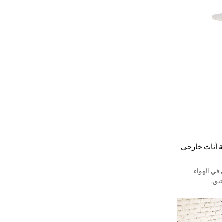
ة أثاث خارجي
في الهواء
تيق.