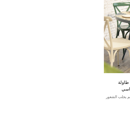
طاولة
راسي
ي ، التصميم يجلب الشعور