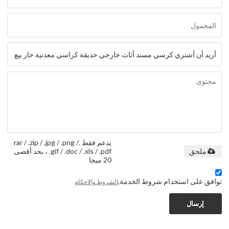
يدعم فقط .rar / .zip / .jpg / .png /
.gif / .doc / .xls / .pdf ، بحد أقصى
ملحق
20 ميجا
توافق على استخدام شروط الخدمة,
الشروط والاحكام
إرسال