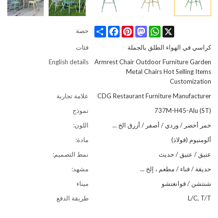
Share
Facebook
Pinterest
Mastodon
WhatsApp
X
حصة
كراسي في الهواء الطلق بالجملة
فئات
English details
Armrest Chair Outdoor Furniture Garden
Metal Chairs Hot Selling Items
Customization
CDG Restaurant Furniture Manufacturer
علامة تجارية
737M-H45-Alu (ST)
نموذج
خمر أخضر / وردي / أصفر / أزرق الخ ...
اللون:
ألومنيوم (فولاذ)
مادة:
عتيق / عتيق / حديث
نمط التصميم:
حديقة / فناء / مطعم ، إلخ ...
مشهد:
شنتشن / قوانغتشو
ميناء
L/C, T/T
طريقة الدفع