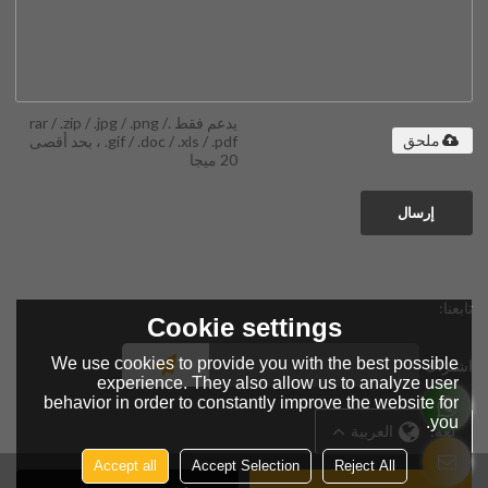
يدعم فقط .rar / .zip / .jpg / .png /
.gif / .doc / .xls / .pdf ، بحد أقصى
ملحق
20 ميجا
إرسال
تابعنا:
Cookie settings
We use cookies to provide you with the best possible
اشتراك
experience. They also allow us to analyze user
behavior in order to constantly improve the website for
you.
لغة:
العربية
Accept all
Accept Selection
Reject All