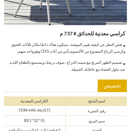
كراسي معدنية للحدائق # 737 م
بغض النظر عن كيفية تغيير الموضة ، سيكون هناك دائمًا مكان للأثاث العتيق.
●
وكرسي الرياح المصنوع من الألمنيوم يأتي من أثاث CDG وهو واحد منهم.
تصميم الظهر المريح مع مسند الذراع ، سوف يريحك ويستمتع بالطعام اللذيذ
●
عند تناول العشاء مع عائلاتك الجميلة.
تخصيص
اسم المنتج
الكراسي المعدنية
737M-H45-Alu (ST)
رقم الشيء
55 * 52 * 83.5
حجم المنتج
التعبئة
2 قطعة / الشركة التونسية للملاحة