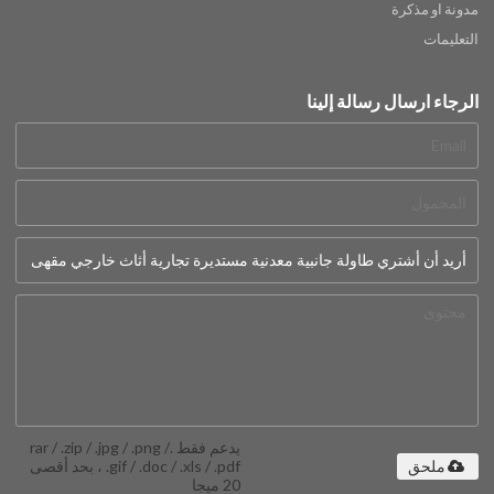
مدونة او مذكرة
التعليمات
الرجاء ارسال رسالة إلينا
يدعم فقط .rar / .zip / .jpg / .png /
.gif / .doc / .xls / .pdf ، بحد أقصى
ملحق
20 ميجا