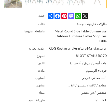
Share
Facebook
Pinterest
Mastodon
WhatsApp
X
حصة
طاولات خارجية بالجملة
فئات
English details
Metal Round Side Table Commercial
Outdoor Furniture Coffee Shop Tea
Table
CDG Restaurant Furniture Manufacturer
علامة تجارية
810DT-STALU-RO70
نموذج
مات أبيض / أزرق / أخضر الخ ...
اللون:
فولاذ + ألومنيوم
مادة:
أثاث معدني خارجي
أسلوب:
مطعم / كافيه / بيسترو / الخ ...
مشهد:
شنتشن / قوانغتشو
ميناء
L/C, T/T
طريقة الدفع