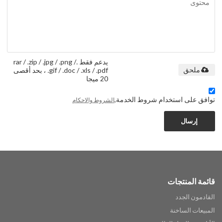
يدعم فقط .rar / .zip / .jpg / .png /
.gif / .doc / .xls / .pdf ، بحد أقصى
ملحق
20 ميجا
توافق على استخدام شروط الخدمة,
الشروط والاحكام
إرسال
قائمة المنتجات
القادمون الجدد
المبيعات الساخنة