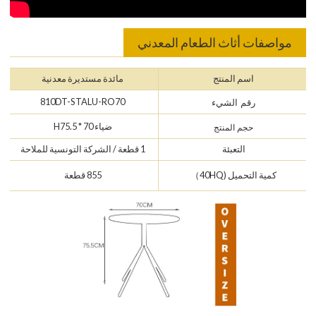
مواصفات أثاث الطعام المعدني
اسم المنتج
مائدة مستديرة معدنية
810DT-STALU-RO70
رقم الشيء
ضياء 70 * H75.5
حجم المنتج
التعبئة
1 قطعة / الشركة التونسية للملاحة
كمية التحميل (40HQ）
855 قطعة