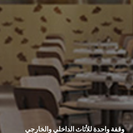
رؤيتك ، إنشاء CDG