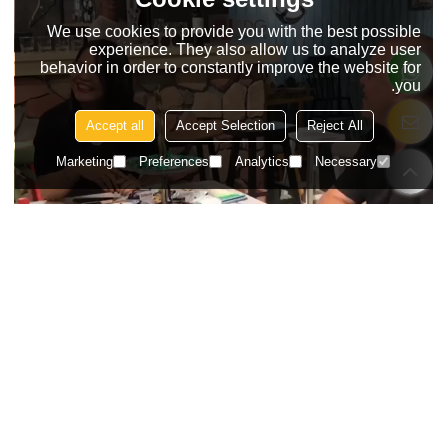
We use cookies to provide you with the best possible
experience. They also allow us to analyze user
behavior in order to constantly improve the website for
you.
Accept all
Accept Selection
Reject All
Marketing
Preferences
Analytics
Necessary
"CDG Furniture هي مورد عالي الجودة وشريك موثوق به. لديهم عناصر