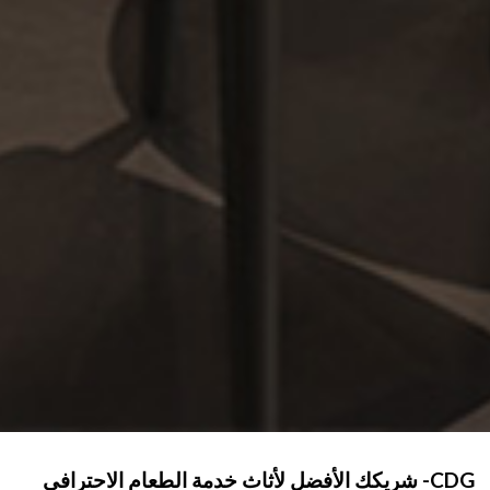
CDG- شريكك الأفضل لأثاث خدمة الطعام الاحترافي