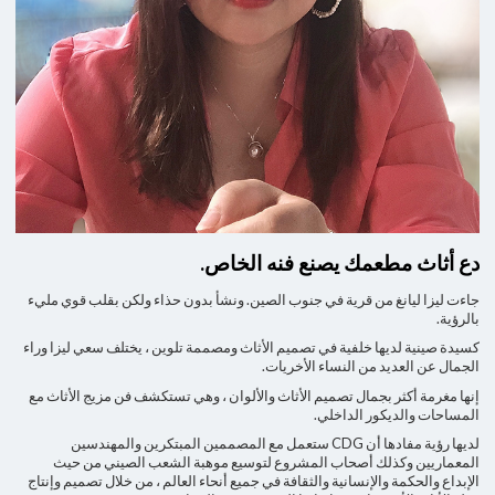
دع أثاث مطعمك يصنع فنه الخاص.
جاءت ليزا ليانغ من قرية في جنوب الصين. ونشأ بدون حذاء ولكن بقلب قوي مليء
بالرؤية.
كسيدة صينية لديها خلفية في تصميم الأثاث ومصممة تلوين ، يختلف سعي ليزا وراء
الجمال عن العديد من النساء الأخريات.
إنها مغرمة أكثر بجمال تصميم الأثاث والألوان ، وهي تستكشف فن مزيج الأثاث مع
المساحات والديكور الداخلي.
لديها رؤية مفادها أن CDG ستعمل مع المصممين المبتكرين والمهندسين
المعماريين وكذلك أصحاب المشروع لتوسيع موهبة الشعب الصيني من حيث
الإبداع والحكمة والإنسانية والثقافة في جميع أنحاء العالم ، من خلال تصميم وإنتاج