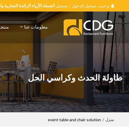
ترحيب,
تسجيل الدخول
/
تسجيل
الجملة الأزياء الرائدة التجارية 
معلومات عنا
منتج
طاولة الحدث وكراسي الحل
منزل
event table and chair solution
/