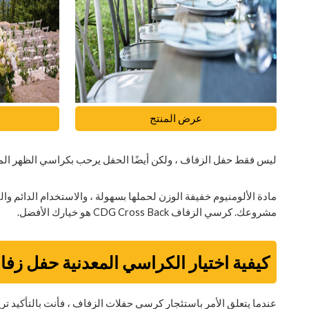
عرض المنتج
ليس فقط حفل الزفاف ، ولكن أيضًا الحفل يرحب بكراسي الظهر الم
مادة الألومنيوم خفيفة الوزن لحملها بسهولة ، والاستخدام الدائم وال
مشروعك. كرسي الزفاف CDG Cross Back هو خيارك الأفضل.
كيفية اختيار الكراسي المعدنية حفل زف
عندما يتعلق الأمر باستئجار كرسي حفلات الزفاف ، فأنت بالتأكيد