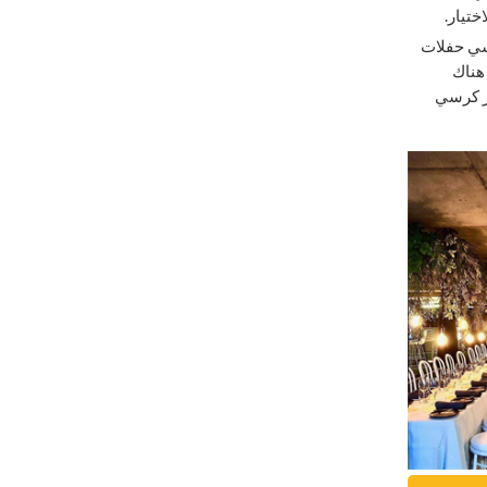
ختيار.
رسي حفلات
 هناك
تر كرسي