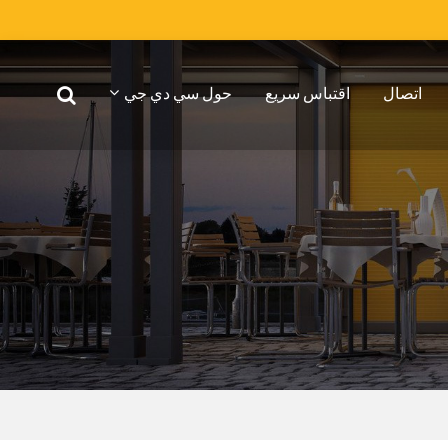
اتصال
اقتباس سريع
حول سي دي جي