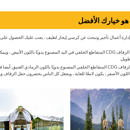
إدارة أعمال تأجير وتبحث عن كرسي إيجار لطيف ، يجب عليك الحصول عل
انظروا ، هذا حفل زفاف رومانسي جدًا في هولندا ، باستخدام كرسي الزفاف CDG المتقاطع الخلفي في اليد المصنوع يدويًا باللون ال
طويل.
الملهمة!! حفل الزفاف السعيد للغاية في بلغاريا ، باستخدام كرسي الزفاف CDG المتقاطع الخلفي المصنوع يدويًا باللون الرمادي الع
 اللون الأصفر ، يكون لامعًا للغاية ، ويجعل كل الناس يحضرون حفل الزفاف 