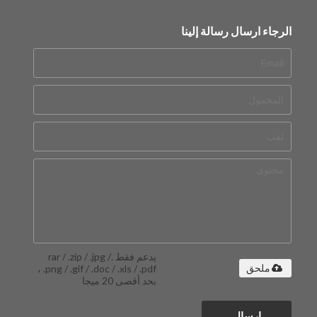
الرجاء ارسال رسالة إلينا
يدعم فقط .rar / .zip / .jpg /
.png / .gif / .doc / .xls / .pdf ،
ملحق
بحد أقصى 20 ميجا
إرسال