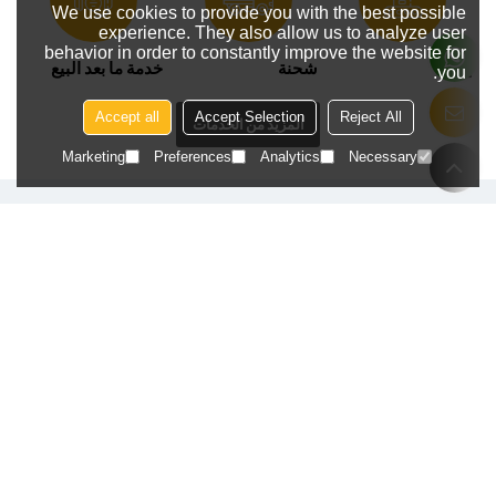
We use cookies to provide you with the best possible
experience. They also allow us to analyze user
behavior in order to constantly improve the website for
إنتاج
شحنة
خدمة ما بعد البيع
you.
Accept all
Accept Selection
Reject All
المزيد من الخدمات
Marketing
Preferences
Analytics
Necessary
تواصل معنا لمناقشة مشروعك القادم مع فريقنا
المتمرس
تكلم معنا
قائمة المنتجات
القادمون الجدد
المبيعات الساخنة
الأثاث في الهواء الطلق