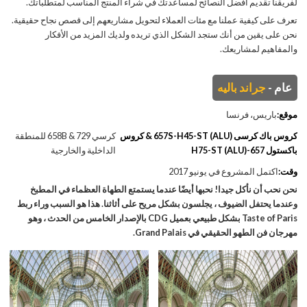
لفريقنا تقديم أفضل النصائح لمساعدتك في شراء المنتج المناسب لمتطلباتك.
تعرف على كيفية عملنا مع مئات العملاء لتحويل مشاريعهم إلى قصص نجاح حقيقية.
نحن على يقين من أنك ستجد الشكل الذي تريده ولديك المزيد من الأفكار
والمفاهيم لمشاريعك.
عام -
جراند باليه
موقع:
باريس، فرنسا
كروس باك كرسى 657S-H45-ST (ALU) & كروس
كرسي 658B & 729 للمنطقة
باكستول 657-H75-ST (ALU)
الداخلية والخارجية
وقت:
اكتمل المشروع في يونيو 2017
نحن نحب أن نأكل جيدا! نحبها أيضًا عندما يستمتع الطهاة العظماء في المطبخ
وعندما يحتفل الضيوف ، يجلسون بشكل مريح على أثاثنا. هذا هو السبب وراء ربط
Taste of Paris بشكل طبيعي بعميل CDG بالإصدار الخامس من الحدث ، وهو
مهرجان فن الطهو الحقيقي في Grand Palais.