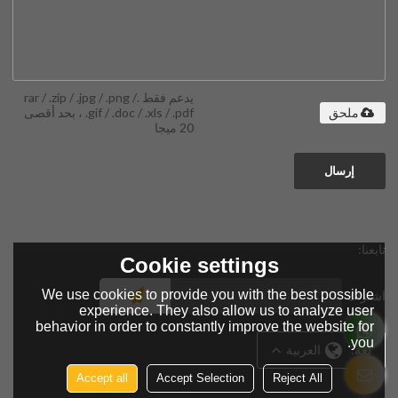
يدعم فقط .rar / .zip / .jpg / .png /
.gif / .doc / .xls / .pdf ، بحد أقصى
ملحق
20 ميجا
إرسال
تابعنا:
Cookie settings
We use cookies to provide you with the best possible
اشتراك
experience. They also allow us to analyze user
behavior in order to constantly improve the website for
you.
لغة:
العربية
Accept all
Accept Selection
Reject All