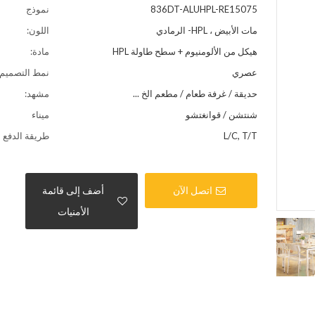
836DT-ALUHPL-RE15075
نموذج
مات الأبيض ، HPL- الرمادي
اللون:
هيكل من الألومنيوم + سطح طاولة HPL
مادة:
عصري
نمط التصميم:
حديقة / غرفة طعام / مطعم الخ ...
مشهد:
شنتشن / قوانغتشو
ميناء
L/C, T/T
طريقة الدفع
اتصل الآن
أضف إلى قائمة
الأمنيات