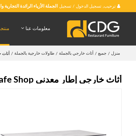
ترحيب,
تسجيل الدخول
/
تسجيل
الجملة الأزياء الرائدة التجارية 
معلومات عنا
منتج
منزل
جميع
أثاث خارجي بالجملة
طاولات خارجية بالجملة
/
/
/
/
أثاث خارجي إطار 
أثاث خارجي إطار معدني HPL Table top Restaurant Cafe Shop طاولة طعام