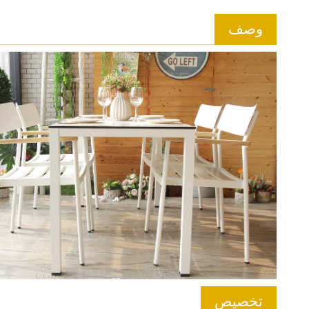
وصف
تخصيص