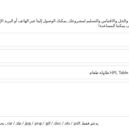
حل والاقتباس والتسليم لمشروعك. يمكنك الوصول إلينا عبر الهاتف أو البريد الإ
يدعم فقط .rar / .zip / .jpg / .png / .gif / .doc / .xls / .pdf ، بحد أقصى 20 ميجا