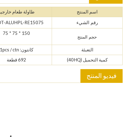
اسم المنتج
طاولة طعام خارجية
DT-ALUHPL-RE15075
رقم الشيء
150 * 75 * 75
حجم المنتج
التعبئة
كانتون: 1pcs / ctn
كمية التحميل (40HQ)
692 قطعة
فيديو المنتج