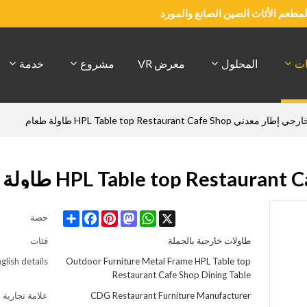
والمطعم الأثاث الصين الصانع والمورد
ات
المحلول
معرض VR
مشروع
خدمة
معدني HPL Table top Restaurant Cafe Shop طاولة طعام
Share
Facebook
Pinterest
Mastodon
WhatsApp
X
حصة
طاولات خارجية بالجملة
فئات
glish details
Outdoor Furniture Metal Frame HPL Table top
Restaurant Cafe Shop Dining Table
CDG Restaurant Furniture Manufacturer
علامة تجارية