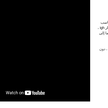
تتناسب
تتوفر أيضًا طاولة بار igh ،
ما إلى
، دون