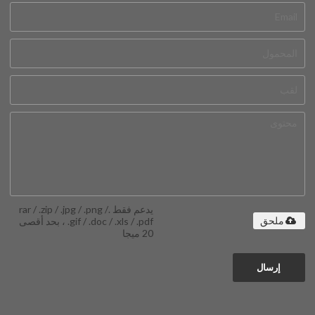
يدعم فقط .rar / .zip / .jpg / .png /
.gif / .doc / .xls / .pdf ، بحد أقصى
ملحق
20 ميجا
إرسال