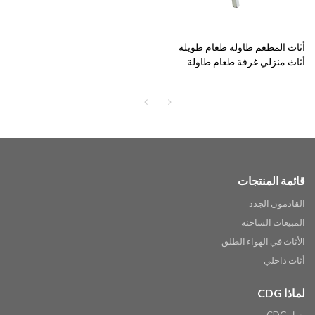
أثاث المطعم طاولة طعام طويلة
أثاث منزلي غرفة طعام طاولة
خشبية
قائمة المنتجات
القادمون الجدد
المبيعات الساخنة
الأثاث في الهواء الطلق
أثاث داخلي
لماذا CDG
حول CDG