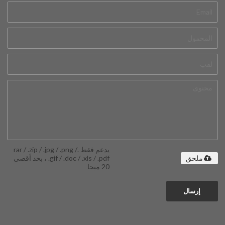
يدعم فقط .rar / .zip / .jpg / .png /
.gif / .doc / .xls / .pdf ، بحد أقصى
ملحق
20 ميجا
إرسال