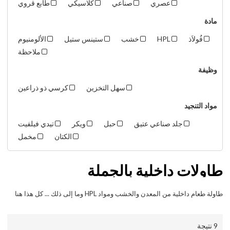
عصري
صناعي
كلاسيكي
طابع قروي
مادة
فُولاَذ
HPL
خشب
ستينس ستيل
الألومنيوم
ملاحظة
وظيفة
سهل التخزين
كرسي ذو ذراعين
مواد التنجيد
جلد صناعي عتيق
حبل
ويكر
تيدي فيلفيت
الكتان
مخمل
طاولات داخلية بالجملة
طاولة طعام داخلية من المعدن والخشب ومواد HPL وما إلى ذلك ... كل هذا هنا
9 نتيجة