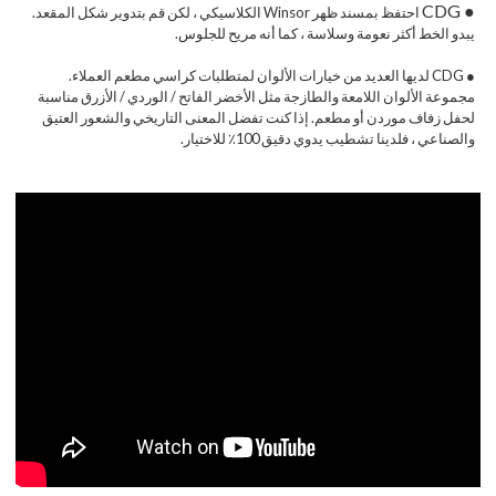
● CDG
احتفظ بمسند ظهر Winsor الكلاسيكي ، لكن قم بتدوير شكل المقعد.
يبدو الخط أكثر نعومة وسلاسة ، كما أنه مريح للجلوس.
● CDG لديها العديد من خيارات الألوان لمتطلبات كراسي مطعم العملاء.
مجموعة الألوان اللامعة والطازجة مثل الأخضر الفاتح / الوردي / الأزرق مناسبة
لحفل زفاف موردن أو مطعم. إذا كنت تفضل المعنى التاريخي والشعور العتيق
والصناعي ، فلدينا تشطيب يدوي دقيق 100٪ للاختيار.