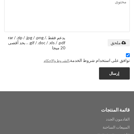
يدعم فقط .rar / .zip / .jpg / .png /
.gif / .doc / .xls / .pdf ، بحد أقصى
ملحق
20 ميجا
توافق على استخدام شروط الخدمة,
الشروط والاحكام
إرسال
قائمة المنتجات
القادمون الجدد
المبيعات الساخنة