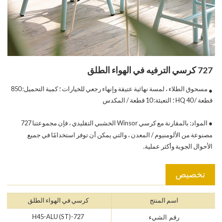
727 كرسي الترفيه في الهواء الطلق
مسحوق الطلاء ، لمسة نهائية عتيقة وإنهاء رجعي للخيارات ؛ كمية التحميل: 850
●
قطعة / 40 HQ ؛ التعبئة: 10 قطعة / المكدس
● المواد: بالمقارنة مع كرسي Winsor الخشبي التقليدي ، فإن مجموعتنا 727
مصنوعة من الألومنيوم / المعدن ، والتي يمكن أن توفر استخدامًا في جميع
الأحوال الجوية وأكثر عملية.
تخصيص
اسم المنتج
كرسي في الهواء الطلق
727-H45-ALU (ST)
رقم الشيء