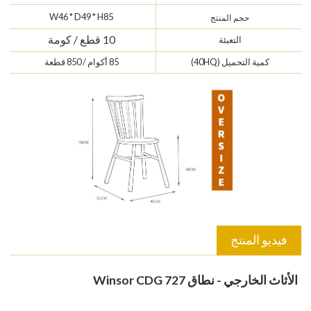
W46 * D49 * H85
حجم المنتج
10 قطع / كومة
التعبئة
كمية التحميل (40HQ)
85 أكوام / 850 قطعة
فيديو المنتج
الأثاث الخارجي - نطاق Winsor CDG 727