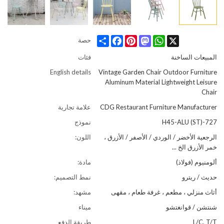
Share
Facebook
Pinterest
Mastodon
WhatsApp
X
حصة
المبيعات الساخنة
فئات
English details
Vintage Garden Chair Outdoor Furniture
Aluminum Material Lightweight Leisure
Chair
CDG Restaurant Furniture Manufacturer
علامة تجارية
727-H45-ALU (ST)
نموذج
الرجعية الأخضر / الوردي / الأصفر / الأزرق ،
اللون:
خمر الأزرق الخ ...
ألومنيوم (فولاذ)
مادة:
حديث / ريترو
نمط التصميم:
أثاث منزلي ، مطعم ، غرفة طعام ، مقهى
مشهد:
شنتشن / قوانغتشو
ميناء
L/C, T/T
طريقة الدفع