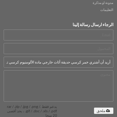
مدونة او مذكرة
التعليمات
الرجاء ارسال رسالة إلينا
يدعم فقط .rar / .zip / .jpg / .png /
.gif / .doc / .xls / .pdf ، بحد أقصى
ملحق
20 ميجا