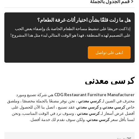
قمم الجدول بالجملة
هل ما زلت قلقًا بشأن اختيار أثاث غرفة الطعام؟
إذا كنت حريصًا على تنشيط مساحة الطعام الخاصة بك وإضفاء بعض الحب
على التصميم لهذه المنطقة ، فهذا هو الوقت المثالي لبدء مثل هذا المشروع!
ابقى على تواصل
كرسي معدني
CDG Restaurant Furniture Manufacturer
هي شركة تصنيع ومورد
محترف في الصين لـ
كرسي معدني
، نحن نوفر مصنعًا بالجملة مخصصًا ، وملصق
خاص
كرسي معدني
و
كرسي معدني
عقد تصنيع ، اتصل بنا الآن للحصول على
أفضل عرض أسعار لـ
كرسي معدني
، وسوف نرد في الوقت المناسب، ونحن
لسنا بأقل سعر
كرسي معدني
، ولكن سوف نقدم لك خدمة أفضل.
25 نتيجة