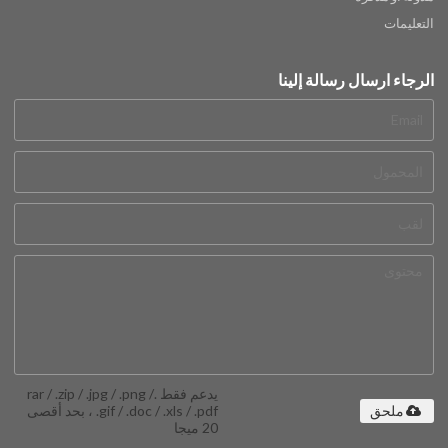
التعليمات
الرجاء ارسال رسالة إلينا
يدعم فقط .rar / .zip / .jpg / .png /
.gif / .doc / .xls / .pdf ، بحد أقصى
ملحق
20 ميجا