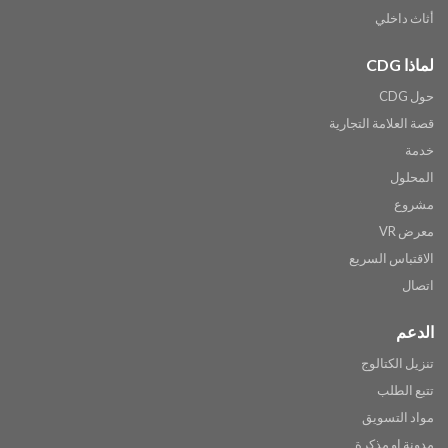
أثاث داخلي
لماذا CDG
حول CDG
قصة العلامة التجارية
خدمة
المحلول
مشروع
معرض VR
الاقتباس السريع
اتصال
الدعم
تنزيل الكتالوج
تتبع الطلب
مواد التسويق
مدونة او مذكرة