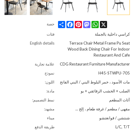
Share
Facebook
Pinterest
Mastodon
WhatsApp
X
حصة
كراسي داخلية بالجملة
فئات
English details
Terrace Chair Metal Frame Pu Seat
Wood Back Dining Chair For Indoor
Restaurant And Cafe
CDG Restaurant Furniture Manufacturer
علامة تجارية
705-H45-STWPU
نموذج
مات الأسود ، خمر البلوط البني / البني الفاتح
اللون:
الصلب + الخشب الرقائقي + بو
مادة:
أثاث المطعم
نمط التصميم:
مقهى / مطعم / غرفة طعام ، إلخ ...
مشهد:
شنتشن / قوانغتشو
ميناء
L/C, T/T
طريقة الدفع