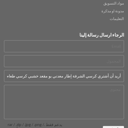
مواد التسويق
مدونة او مذكرة
التعليمات
الرجاء ارسال رسالة إلينا
يدعم فقط .rar / .zip / .jpg / .png /