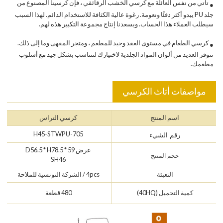
تأتي من نفس العائلة مع كرسي الخشب الرقائقي ، فإن كرسينا المصنوع من
●
جلد PU يبدو أكثر دفئًا ونعومة. رغوة عالية الكثافة للاستخدام الدائم. لهذا السبب
سيطلب العملاء هذا الحساب. ويسعدنا إنتاج مجموعة التكبير هذه لهم.
كرسي الطعام في مستوى العقد وجيد للمطعم ، ومتجر المقهى وما إلى ذلك.
●
تتوفر العديد من ألوان المواد الجلدية لاختيارك لتتناسب بشكل جيد مع أسلوب
مطعمك.
مواصفات أثاث الكرسي
اسم المنتج
كرسي التراس
705-H45-STWPU
رقم الشيء
عرض 59 * D56.5 * H78.5
حجم المنتج
SH46
التعبئة
4pcs / الشركة التونسية للملاحة
كمية التحميل (40HQ)
480 قطعة