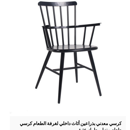
كرسي معدني بذراعين أثاث داخلي لغرفة الطعام كرسي
طعام منزلي طراز عتيق