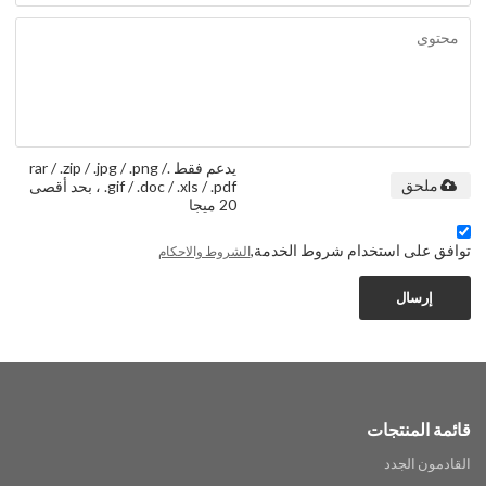
يدعم فقط .rar / .zip / .jpg / .png /
.gif / .doc / .xls / .pdf ، بحد أقصى
ملحق
20 ميجا
توافق على استخدام شروط الخدمة,
الشروط والاحكام
إرسال
قائمة المنتجات
القادمون الجدد