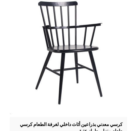
كرسي معدني بذراعين أثاث داخلي لغرفة الطعام كرسي
طعام منزلي طراز عتيق