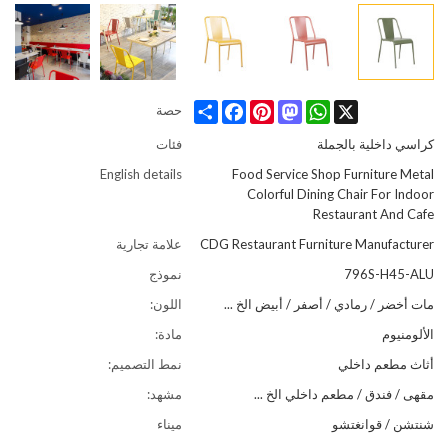
Share
Facebook
Pinterest
Mastodon
WhatsApp
X
حصة
كراسي داخلية بالجملة
فئات
English details
Food Service Shop Furniture Metal
Colorful Dining Chair For Indoor
Restaurant And Cafe
CDG Restaurant Furniture Manufacturer
علامة تجارية
796S-H45-ALU
نموذج
مات أخضر / رمادي / أصفر / أبيض الخ ...
اللون:
الألومنيوم
مادة:
أثاث مطعم داخلي
نمط التصميم:
مقهى / فندق / مطعم داخلي الخ ...
مشهد:
شنتشن / قوانغتشو
ميناء