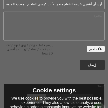
يدعم فقط .rar / .zip / .jpg / .png /
.gif / .doc / .xls / .pdf ، بحد أقصى
ملحق
20 ميجا
إرسال
تابعنا:
Cookie settings
We use cookies to provide you with the best possible
اشتراك
experience. They also allow us to analyze user
behavior in order to constantly improve the website for