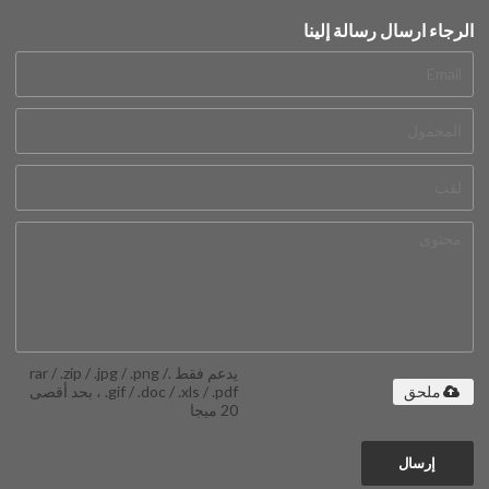
الرجاء ارسال رسالة إلينا
يدعم فقط .rar / .zip / .jpg / .png /
.gif / .doc / .xls / .pdf ، بحد أقصى
ملحق
20 ميجا
إرسال