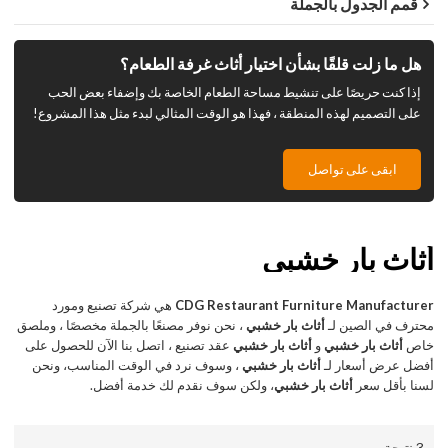
قمم الجدول بالجملة
هل ما زلت قلقًا بشأن اختيار أثاث غرفة الطعام؟
إذا كنت حريصًا على تنشيط مساحة الطعام الخاصة بك وإضفاء بعض الحب
على التصميم لهذه المنطقة ، فهذا هو الوقت المثالي لبدء مثل هذا المشروع!
ابقى على تواصل
أثاث بار خشبي
CDG Restaurant Furniture Manufacturer
هي شركة تصنيع ومورد
محترف في الصين لـ
أثاث بار خشبي
، نحن نوفر مصنعًا بالجملة مخصصًا ، وملصق
خاص
أثاث بار خشبي
و
أثاث بار خشبي
عقد تصنيع ، اتصل بنا الآن للحصول على
أفضل عرض أسعار لـ
أثاث بار خشبي
، وسوف نرد في الوقت المناسب، ونحن
لسنا بأقل سعر
أثاث بار خشبي
، ولكن سوف نقدم لك خدمة أفضل.
3 نتيجة