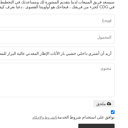
سيسعد فريق المبيعات لدينا بتقديم المشورة لك ومساعدتك في التخطيط وال
في CDG كجزء من فريقك ، فنجاحك هو أولويتنا القصوى ، دعنا نعرف كيف يمكننا المساعدة!
ملحق
توافق على استخدام شروط الخدمة,
الشروط والاحكام