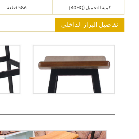
كمية التحميل (40HQ）
586 قطعة
تفاصيل البراز الداخلي