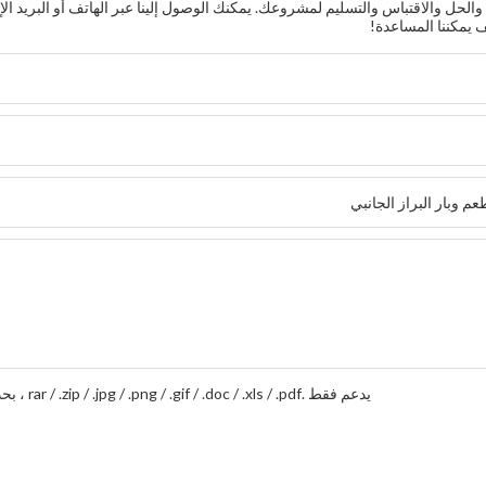
حل والاقتباس والتسليم لمشروعك. يمكنك الوصول إلينا عبر الهاتف أو البريد الإ
يدعم فقط .rar / .zip / .jpg / .png / .gif / .doc / .xls / .pdf ، بحد أقصى 20 ميجا