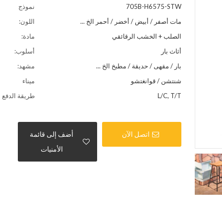
705B-H6575-STW
نموذج
مات أصفر / أبيض / أخضر / أحمر الخ ...
اللون:
الصلب + الخشب الرقائقي
مادة:
أثاث بار
أسلوب:
بار / مقهى / حديقة / مطبخ الخ ...
مشهد:
شنتشن / قوانغتشو
ميناء
L/C, T/T
طريقة الدفع
اتصل الآن
أضف إلى قائمة
الأمنيات