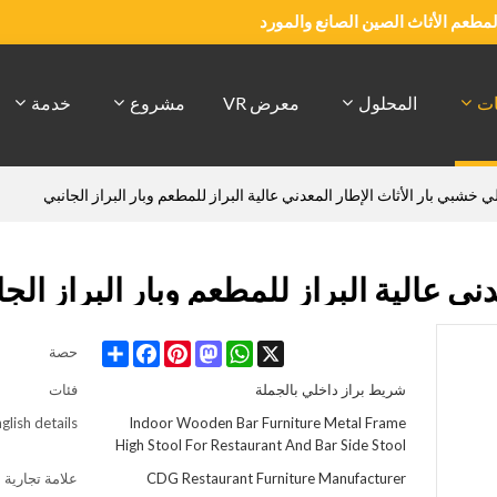
والمطعم الأثاث الصين الصانع والمورد
ات
المحلول
معرض VR
مشروع
خدمة
ي خشبي بار الأثاث الإطار المعدني عالية البراز للمطعم وبار البراز الجانبي
ي عالية البراز للمطعم وبار البراز الجا
Share
Facebook
Pinterest
Mastodon
WhatsApp
X
حصة
شريط براز داخلي بالجملة
فئات
glish details
Indoor Wooden Bar Furniture Metal Frame
High Stool For Restaurant And Bar Side Stool
CDG Restaurant Furniture Manufacturer
علامة تجارية