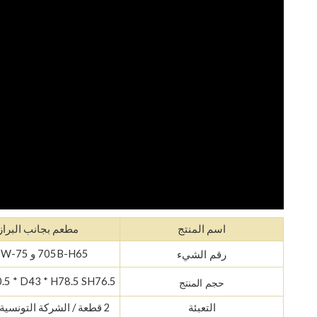
اسم المنتج
مطعم بجانب البراز
705B-H65 و 75-STW
رقم الشيء
50.5 * D43 * H78.5 SH76.5
حجم المنتج
التعبئة
2 قطعة / الشركة التونسية للملاحة