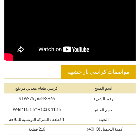
مواصفات كراسي بار خشبية
اسم المنتج
كرسي طعام معدني مرتفع
658B-H65 و 75-STW
رقم الشيء
W46 * D51.5 * H103 & 113.5
حجم المنتج
التعبئة
1 قطعة / الشركة التونسية للملاحة
كمية التحميل (40HQ）
216 قطعة