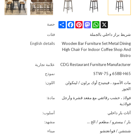
Share
Facebook
Pinterest
Mastodon
WhatsApp
X
حصة
شريط براز داخلي بالجملة
فئات
English details
Wooden Bar Furniture Set Metal Dining
High Chair For Indoor Coffee Shop And
Bistro
CDG Restaurant Furniture Manufacturer
علامة تجارية
658B-H65 و 75-STW
نموذج
مات الأسود ، فينتيدج أوك براون / لينكولن
اللون:
الجوز
فولاذ ، خشب رقائقي مع مقعد قشرة وأرجل
مادة:
فولاذية
أثاث بار داخلي
أسلوب:
بار / بيسترو / مطعم / الخ ...
مشهد:
شنتشن / قوانغتشو
ميناء