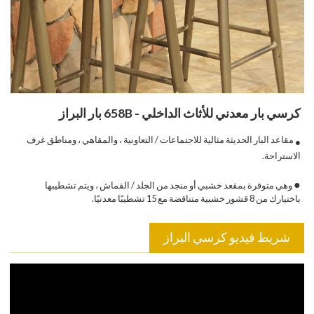
كرسي بار معدني للأثاث الداخلي - 658B بار البراز
مقاعد البار الحديثة مثالية للاجتماعات / التعاونية ، والمقاهي ، ومناطق غرف
●
الاستراحة.
●
وهي متوفرة بمقعد خشبي أو منجد من الجلد / القماش ، ويتم تشطيبها
باختيارك من 8 قشور خشبية متناقضة مع 15 تشطيبًا معدنيًا.
شريط فيديو كرسي البراز