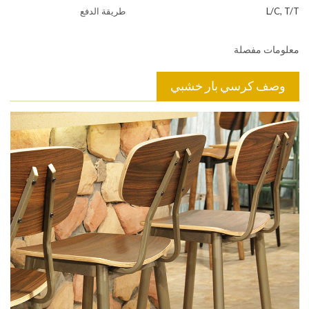
L/C, T/T
طريقة الدفع
معلومات مفصلة
وصف كرسي بار خشبي