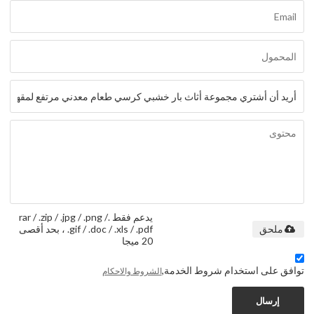
يدعم فقط .rar / .zip / .jpg / .png /
.gif / .doc / .xls / .pdf ، بحد أقصى
ملحق
20 ميجا
توافق على استخدام شروط الخدمة,
الشروط والاحكام
إرسال