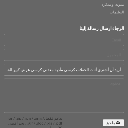
مدونة او مذكرة
التعليمات
الرجاء ارسال رسالة إلينا
يدعم فقط .rar / .zip / .jpg / .png /
.gif / .doc / .xls / .pdf ، بحد أقصى
ملحق
20 ميجا