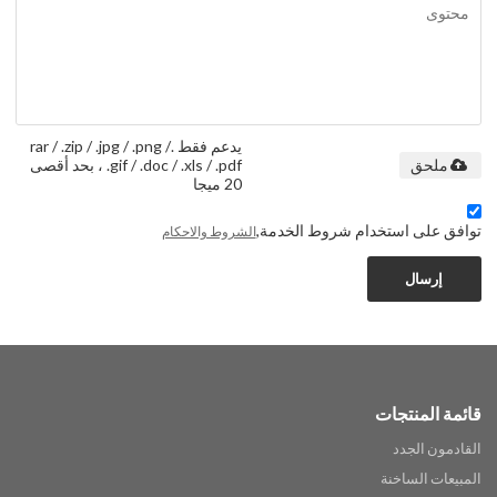
يدعم فقط .rar / .zip / .jpg / .png /
.gif / .doc / .xls / .pdf ، بحد أقصى
ملحق
20 ميجا
توافق على استخدام شروط الخدمة,
الشروط والاحكام
إرسال
قائمة المنتجات
القادمون الجدد
المبيعات الساخنة