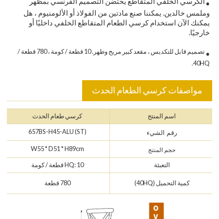
الكرسي الخلفي المتقاطع يحتضن التصميم الفرنسي بمظهر
●
وملمس خالدين. يمكننا صنع مادتين من الفولاذ أو الألومنيوم ، هل
يمكنك الآن استخدام كرسي الطعام المتقاطع الخلفي داخليًا أو
خارجيًا.
تصميم قابل للتكديس ، مقعد كبير مريح وظهر. 10 قطعة / كومة ، 780 قطعة /
●
40HQ.
مواصفات كرسي الطعام الحدث
اسم المنتج
كرسي طعام الحدث
657BS-H45-ALU (ST)
رقم الشيء
W55 * D51 * H89cm
حجم المنتج
التعبئة
HQ: 10 قطعة / كومة
كمية التحميل (40HQ)
780 قطعة