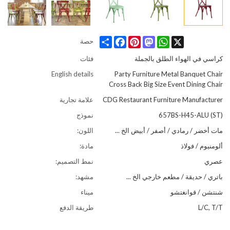
Share
Facebook
Pinterest
Mastodon
WhatsApp
X
حصة
كراسي في الهواء الطلق بالجملة
فئات
English details
Party Furniture Metal Banquet Chair
Cross Back Big Size Event Dining Chair
CDG Restaurant Furniture Manufacturer
علامة تجارية
657BS-H45-ALU (ST)
نموذج
مات أخضر / رمادي / أصفر / أبيض الخ ...
اللون:
ألومنيوم / فولاذ
مادة:
عصري
نمط التصميم:
باتري / حديقة / مطعم خارجي الخ ...
مشهد:
شنتشن / قوانغتشو
ميناء
L/C, T/T
طريقة الدفع