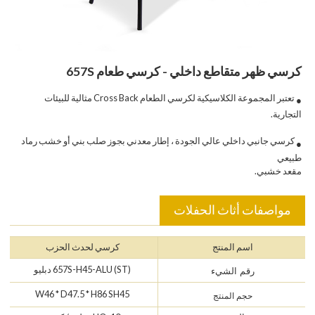
كرسي ظهر متقاطع داخلي - كرسي طعام 657S
تعتبر المجموعة الكلاسيكية لكرسي الطعام Cross Back مثالية للبيئات
●
التجارية.
كرسي جانبي داخلي عالي الجودة ، إطار معدني بجوز صلب بني أو خشب رماد
●
طبيعي
مقعد خشبي.
مواصفات أثاث الحفلات
اسم المنتج
كرسي لحدث الحزب
657S-H45-ALU (ST) دبليو
رقم الشيء
W46 * D47.5 * H86 SH45
حجم المنتج