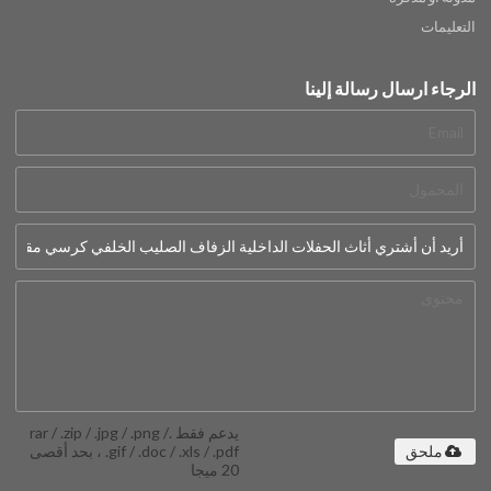
التعليمات
الرجاء ارسال رسالة إلينا
يدعم فقط .rar / .zip / .jpg / .png /
.gif / .doc / .xls / .pdf ، بحد أقصى
ملحق
20 ميجا