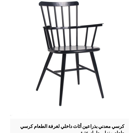
كرسي معدني بذراعين أثاث داخلي لغرفة الطعام كرسي
طعام منزلي طراز عتيق