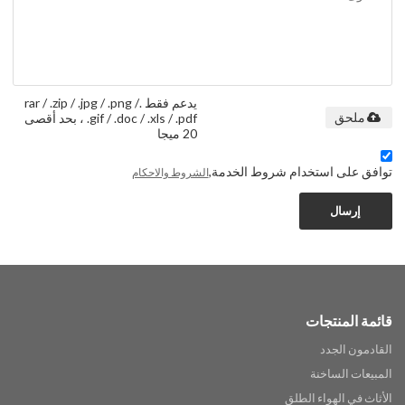
يدعم فقط .rar / .zip / .jpg / .png /
.gif / .doc / .xls / .pdf ، بحد أقصى
ملحق
20 ميجا
توافق على استخدام شروط الخدمة,
الشروط والاحكام
إرسال
قائمة المنتجات
القادمون الجدد
المبيعات الساخنة
الأثاث في الهواء الطلق