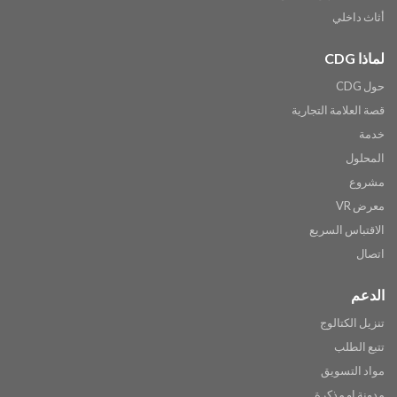
أثاث داخلي
لماذا CDG
حول CDG
قصة العلامة التجارية
خدمة
المحلول
مشروع
معرض VR
الاقتباس السريع
اتصال
الدعم
تنزيل الكتالوج
تتبع الطلب
مواد التسويق
مدونة او مذكرة