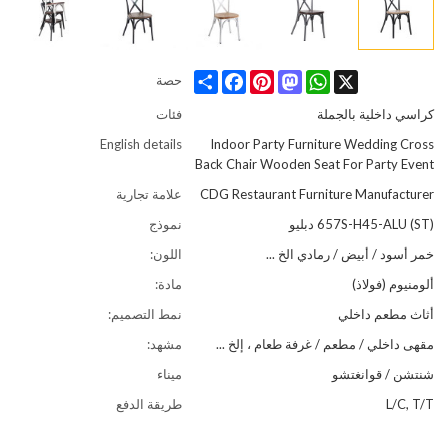
Share
Facebook
Pinterest
Mastodon
WhatsApp
X
حصة
كراسي داخلية بالجملة
فئات
English details
Indoor Party Furniture Wedding Cross
Back Chair Wooden Seat For Party Event
CDG Restaurant Furniture Manufacturer
علامة تجارية
657S-H45-ALU (ST) دبليو
نموذج
خمر أسود / أبيض / رمادي الخ ...
اللون:
ألومنيوم (فولاذ)
مادة:
أثاث مطعم داخلي
نمط التصميم:
مقهى داخلي / مطعم / غرفة طعام ، إلخ ...
مشهد:
شنتشن / قوانغتشو
ميناء
L/C, T/T
طريقة الدفع