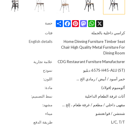
Share
Facebook
Pinterest
Mastodon
WhatsApp
X
حصة
كراسي داخلية بالجملة
فئات
English details
Home Dinning Furniture Timber Seat
Chair High Quality Metal Furniture For
Dining Room
CDG Restaurant Furniture Manufacturer
علامة تجارية
657S-H45-ALU (ST) دبليو
نموذج
خمر أسود / أبيض / رمادي الخ ...
اللون:
ألومنيوم (فولاذ)
مادة:
أثاث غرفة الطعام الداخلية
نمط التصميم:
مقهى داخلي / مطعم / غرفة طعام ، إلخ ...
مشهد:
شنتشن / قوانغتشو
ميناء
L/C, T/T
طريقة الدفع