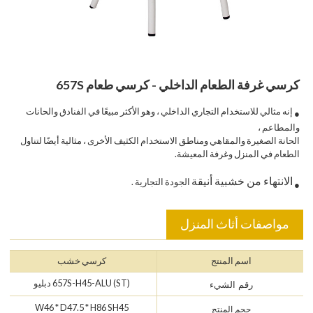
كرسي غرفة الطعام الداخلي - كرسي طعام 657S
إنه مثالي للاستخدام التجاري الداخلي ، وهو الأكثر مبيعًا في الفنادق والحانات
●
والمطاعم ،
الحانة الصغيرة والمقاهي ومناطق الاستخدام الكثيف الأخرى ، مثالية أيضًا لتناول
الطعام في المنزل وغرفة المعيشة.
الانتهاء من خشبية أنيقة
الجودة التجارية
.
●
مواصفات أثاث المنزل
اسم المنتج
كرسي خشب
657S-H45-ALU (ST) دبليو
رقم الشيء
W46 * D47.5 * H86 SH45
حجم المنتج