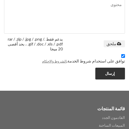
يدعم فقط .rar / .zip / .jpg / .png /
.gif / .doc / .xls / .pdf ، بحد أقصى
ملحق
20 ميجا
توافق على استخدام شروط الخدمة,
الشروط والاحكام
إرسال
قائمة المنتجات
القادمون الجدد
المبيعات الساخنة