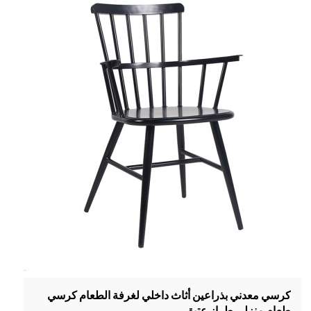
كرسي معدني بذراعين أثاث داخلي لغرفة الطعام كرسي
طعام منزلي طراز عتيق