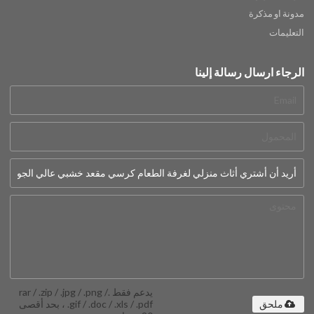
مدونة او مذكرة
التعليمات
الرجاء ارسال رسالة إلينا
يدعم فقط .rar / .zip / .jpg / .png /
.gif / .doc / .xls / .pdf ، بحد أقصى
ملحق