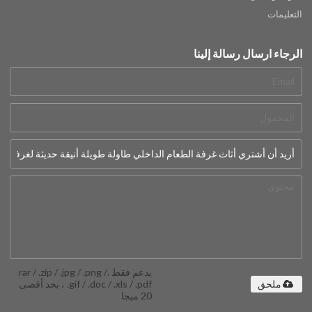
التعليمات
الرجاء ارسال رسالة إلينا
يدعم فقط .rar / .zip / .jpg / .png /
.gif / .doc / .xls / .pdf ، بحد أقصى
ملحق
20 ميجا