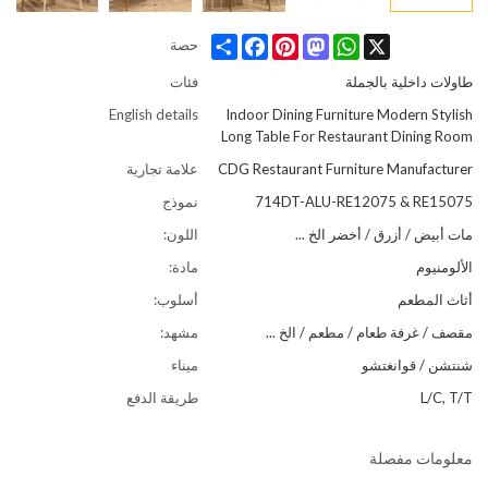
Share
Facebook
Pinterest
Mastodon
WhatsApp
X
حصة
طاولات داخلية بالجملة
فئات
English details
Indoor Dining Furniture Modern Stylish
Long Table For Restaurant Dining Room
CDG Restaurant Furniture Manufacturer
علامة تجارية
714DT-ALU-RE12075 & RE15075
نموذج
مات أبيض / أزرق / أخضر الخ ...
اللون:
الألومنيوم
مادة:
أثاث المطعم
أسلوب:
مقصف / غرفة طعام / مطعم / الخ ...
مشهد:
شنتشن / قوانغتشو
ميناء
L/C, T/T
طريقة الدفع
معلومات مفصلة