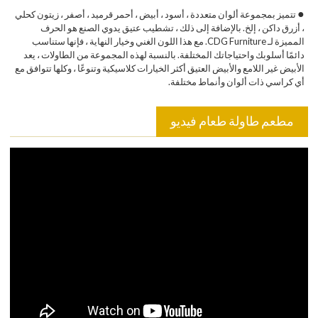
●
تتميز بمجموعة ألوان متعددة ، أسود ، أبيض ، أحمر قرميد ، أصفر ، زيتون كحلي
، أزرق داكن ، إلخ. بالإضافة إلى ذلك ، تشطيب عتيق يدوي الصنع هو الحرف
المميزة لـ CDG Furniture. مع هذا اللون الغني وخيار النهاية ، فإنها ستناسب
دائمًا أسلوبك واحتياجاتك المختلفة. بالنسبة لهذه المجموعة من الطاولات ، يعد
الأبيض غير اللامع والأبيض العتيق أكثر الخيارات كلاسيكية وتنوعًا ، وكلها تتوافق مع
أي كراسي ذات ألوان وأنماط مختلفة.
مطعم طاولة طعام فيديو