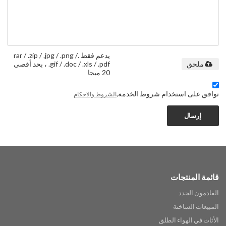
يدعم فقط .rar / .zip / .jpg / .png /
.gif / .doc / .xls / .pdf ، بحد أقصى
ملحق
20 ميجا
توافق على استخدام شروط الخدمة,
الشروط والاحكام
إرسال
قائمة المنتجات
القادمون الجدد
المبيعات الساخنة
الأثاث في الهواء الطلق