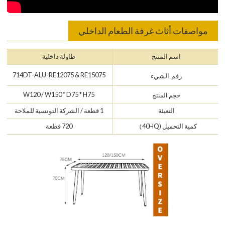
مواصفات أثاث غرفة الطعام الداخلي
اسم المنتج
طاولة داخلية
714DT-ALU-RE12075 & RE15075
رقم الشيء
W120 / W150 * D75 * H75
حجم المنتج
التعبئة
1 قطعة / الشركة التونسية للملاحة
كمية التحميل (40HQ）
720 قطعة