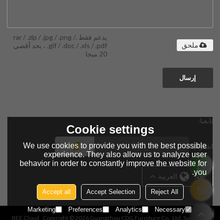
يدعم فقط .rar / .zip / .jpg / .png /
.gif / .doc / .xls / .pdf ، بحد أقصى
ملحق
20 ميجا
إرسال
تابعنا:
Cookie settings
We use cookies to provide you with the best possible
اشتراك
experience. They also allow us to analyze user
behavior in order to constantly improve the website for
you.
لغة:
العربية
Accept all
Accept Selection
Reject All
Marketing
Preferences
Analytics
Necessary
BEE Cloud
Copyright © 2026
Guangzhou CDG Furniture Co., Ltd.
Support By