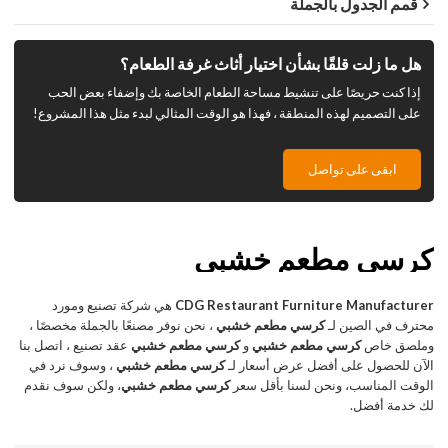
قمم الجدول بالجملة
هل ما زلت قلقًا بشأن اختيار أثاث غرفة الطعام؟
إذا كنت حريصًا على تنشيط مساحة الطعام الخاصة بك وإضفاء بعض الحب
على التصميم لهذه المنطقة ، فهذا هو الوقت المثالي لبدء مثل هذا المشروع!
ابقى على تواصل
كرسي مطعم خشبي
CDG Restaurant Furniture Manufacturer
هي شركة تصنيع ومورد
محترف في الصين لـ
كرسي مطعم خشبي
، نحن نوفر مصنعًا بالجملة مخصصًا ،
وملصق خاص
كرسي مطعم خشبي
و
كرسي مطعم خشبي
عقد تصنيع ، اتصل بنا
الآن للحصول على أفضل عرض أسعار لـ
كرسي مطعم خشبي
، وسوف نرد في
الوقت المناسب، ونحن لسنا بأقل سعر
كرسي مطعم خشبي
، ولكن سوف نقدم
لك خدمة أفضل.