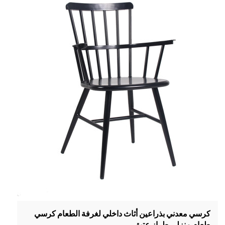
كرسي معدني بذراعين أثاث داخلي لغرفة الطعام كرسي
طعام منزلي طراز عتيق