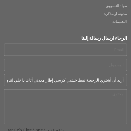
مواد التسويق
مدونة او مذكرة
التعليمات
الرجاء ارسال رسالة إلينا
يدعم فقط .rar / .zip / .jpg / .png /