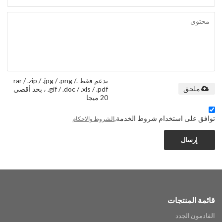
يدعم فقط .rar / .zip / .jpg / .png /
.gif / .doc / .xls / .pdf ، بحد أقصى
ملحق
20 ميجا
توافق على استخدام شروط الخدمة,
الشروط والاحكام
إرسال
قائمة المنتجات
القادمون الجدد