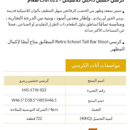
تتميز بمقعد وظهر من الخشب الرقائقي سهل التنظيف بألوان كلاسيكية قديمة
●
وإطار معدني أسود ، وبنية من الدرجة التجارية ،
، وبني الجوز أو رمادي ،
ومناسبة تمامًا
لمناطق تناول الطعام ذات الطراز التقليدي أو الصناعي ، فضلاً
عن المساحات الأكثر حداثة
كرسي Retro School Tall Bar Stool المطابق متاح أيضًا لإكمال
●
المظهر.
مواصفات أثاث الكرسي
اسم المنتج
كرسي خشبي ريترو
822-H45-STW
رقم الشيء
W46.5 * D58.5 * H83 SH46.5
حجم المنتج
التعبئة
4pcs / الشركة التونسية للملاحة
كمية التحميل (40HQ)
722 قطعة