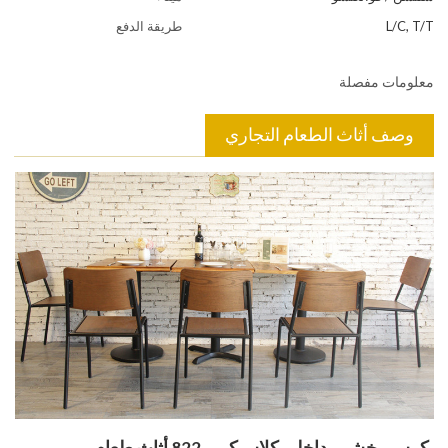
L/C, T/T
طريقة الدفع
معلومات مفصلة
وصف أثاث الطعام التجاري
كرسي خشبي داخلي كلاسيكي - 822 أثاث طعام