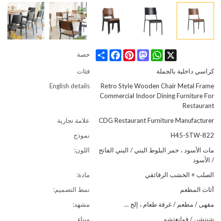
Share
Facebook
Pinterest
Mastodon
WhatsApp
X
حصة
كراسي داخلية بالجملة
فئات
English details
Retro Style Wooden Chair Metal Frame
Commercial Indoor Dining Furniture For
Restaurant
CDG Restaurant Furniture Manufacturer
علامة تجارية
822-H45-STW
نموذج
مات الأسود ، خمر البلوط البني / البني الفاتح
اللون:
/ الأسود
الصلب + الخشب الرقائقي
مادة:
أثاث المطعم
نمط التصميم:
مقهى / مطعم / غرفة طعام ، إلخ ...
مشهد:
شنتشن / قوانغتشو
ميناء