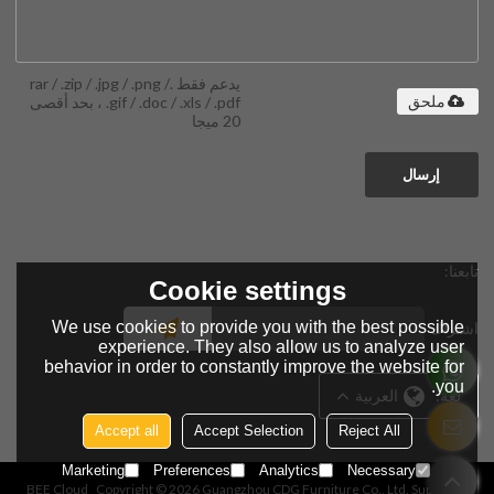
يدعم فقط .rar / .zip / .jpg / .png /
.gif / .doc / .xls / .pdf ، بحد أقصى
ملحق
20 ميجا
إرسال
تابعنا:
Cookie settings
We use cookies to provide you with the best possible
اشتراك
experience. They also allow us to analyze user
behavior in order to constantly improve the website for
you.
لغة:
العربية
Accept all
Accept Selection
Reject All
Marketing
Preferences
Analytics
Necessary
BEE Cloud
Copyright © 2026
Guangzhou CDG Furniture Co., Ltd.
Support By