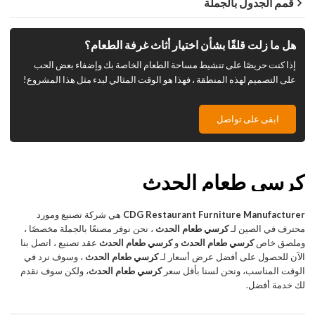
قمم الجدول بالجملة
هل ما زلت قلقًا بشأن اختيار أثاث غرفة الطعام؟
إذا كنت حريصًا على تنشيط مساحة الطعام الخاصة بك وإضفاء بعض الحب
على التصميم لهذه المنطقة ، فهذا هو الوقت المثالي لبدء مثل هذا المشروع!
ابقى على تواصل
كرسي طعام الحدث
CDG Restaurant Furniture Manufacturer
هي شركة تصنيع ومورد
محترف في الصين لـ
كرسي طعام الحدث
، نحن نوفر مصنعًا بالجملة مخصصًا ،
وملصق خاص
كرسي طعام الحدث
و
كرسي طعام الحدث
عقد تصنيع ، اتصل بنا
الآن للحصول على أفضل عرض أسعار لـ
كرسي طعام الحدث
، وسوف نرد في
الوقت المناسب، ونحن لسنا بأقل سعر
كرسي طعام الحدث
، ولكن سوف نقدم
لك خدمة أفضل.