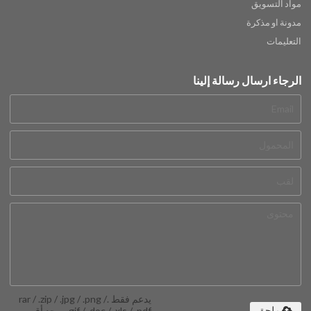
مواد التسويق
مدونة او مذكرة
التعليمات
الرجاء ارسال رسالة إلينا
يدعم فقط .rar / .zip / .jpg / .png /
.gif / .doc / .xls / .pdf ، بحد أقصى
ملحق