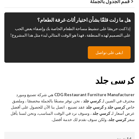
قمم الجدول بالجملة
هل ما زلت قلقًا بشأن اختيار أثاث غرفة الطعام؟
إذا كنت حريصًا على تنشيط مساحة الطعام الخاصة بك وإضفاء بعض الحب
على التصميم لهذه المنطقة ، فهذا هو الوقت المثالي لبدء مثل هذا المشروع!
ابقى على تواصل
كرسي جلد
CDG Restaurant Furniture Manufacturer
هي شركة تصنيع ومورد
محترف في الصين لـ
كرسي جلد
، نحن نوفر مصنعًا بالجملة مخصصًا ، وملصق
خاص
كرسي جلد
و
كرسي جلد
عقد تصنيع ، اتصل بنا الآن للحصول على أفضل
عرض أسعار لـ
كرسي جلد
، وسوف نرد في الوقت المناسب، ونحن لسنا بأقل
سعر
كرسي جلد
، ولكن سوف نقدم لك خدمة أفضل.
14 نتيجة