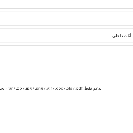
يدعم فقط .rar / .zip / .jpg / .png / .gif / .doc / .xls / .pdf ، بحد أقصى 20 ميجا