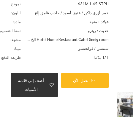
631M-H45-STPU
نموذج
خمر-أزرق داكن / عتيق-أسود / حاجب غامق إلخ.
اللون:
فولاذ + منجد
مادة:
حديث / ريترو
نمط التصميم:
Hotel Home Restaurant Cafe Dinnig room الخ ...
مشهد:
شنتشن / قوانغتشو
ميناء
L/C, T/T
طريقة الدفع
اتصل الآن
أضف إلى قائمة
الأمنيات