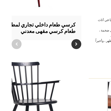
ا في أثاث
كرسي طعام داخلي تجاري لمطعم غر
طعام كرسي مقهى معدني
يل ضخمة ،
ومسند الظهر ، وأخيراً