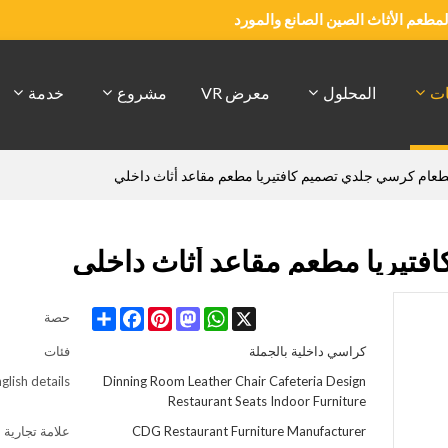
والمطعم الأثاث الصين الصانع والمورد
ات
المحلول
معرض VR
مشروع
خدمة
طعام كرسي جلدي تصميم كافتيريا مطعم مقاعد أثاث داخلي
فتيريا مطعم مقاعد أثاث داخلي
Share
Facebook
Pinterest
Mastodon
WhatsApp
X
حصة
كراسي داخلية بالجملة
فئات
glish details
Dinning Room Leather Chair Cafeteria Design
Restaurant Seats Indoor Furniture
CDG Restaurant Furniture Manufacturer
علامة تجارية