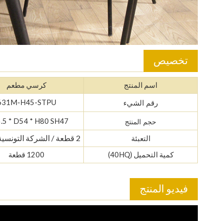
تخصيص
اسم المنتج
كرسي مطعم
631M-H45-STPU
رقم الشيء
5 * D54 * H80 SH47
حجم المنتج
2 قطعة / الشركة التونسية للملاحة
التعبئة
كمية التحميل (40HQ)
1200 قطعة
فيديو المنتج