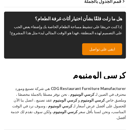
قمم الجدول بالجملة
هل ما زلت قلقًا بشأن اختيار أثاث غرفة الطعام؟
إذا كنت حريصًا على تنشيط مساحة الطعام الخاصة بك وإضفاء بعض الحب
على التصميم لهذه المنطقة ، فهذا هو الوقت المثالي لبدء مثل هذا المشروع!
ابقى على تواصل
كرسي الومنيوم
CDG Restaurant Furniture Manufacturer
هي شركة تصنيع ومورد
محترف في الصين لـ
كرسي الومنيوم
، نحن نوفر مصنعًا بالجملة مخصصًا ،
وملصق خاص
كرسي الومنيوم
و
كرسي الومنيوم
عقد تصنيع ، اتصل بنا الآن
للحصول على أفضل عرض أسعار لـ
كرسي الومنيوم
، وسوف نرد في الوقت
المناسب، ونحن لسنا بأقل سعر
كرسي الومنيوم
، ولكن سوف نقدم لك خدمة
أفضل.