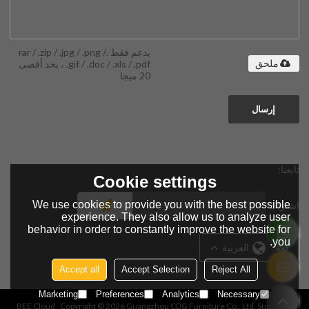
يدعم فقط .rar / .zip / .jpg / .png /
.gif / .doc / .xls / .pdf ، بحد أقصى
ملحق
20 ميجا
إرسال
تابعنا:
Cookie settings
We use cookies to provide you with the best possible
اشتراك
experience. They also allow us to analyze user
behavior in order to constantly improve the website for
you.
لغة:
العربية
Accept all
Accept Selection
Reject All
Marketing
Preferences
Analytics
Necessary
BEE Cloud
Copyright © 2026
Guangzhou CDG Furniture Co., Ltd.
Support By