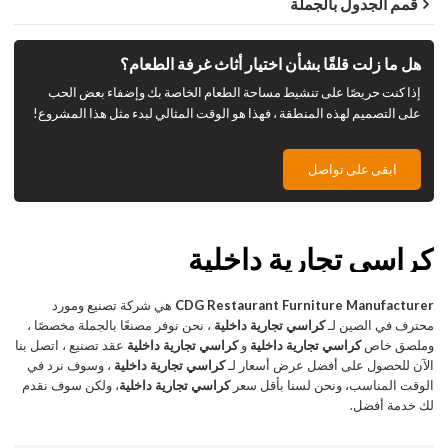
قمم الجدول بالجملة
هل ما زلت قلقًا بشأن اختيار أثاث غرفة الطعام؟
إذا كنت حريصًا على تنشيط مساحة الطعام الخاصة بك وإضفاء بعض الحب
على التصميم لهذه المنطقة ، فهذا هو الوقت المثالي لبدء مثل هذا المشروع!
ابقى على تواصل
كراسي تجارية داخلية
CDG Restaurant Furniture Manufacturer
هي شركة تصنيع ومورد
محترف في الصين لـ
كراسي تجارية داخلية
، نحن نوفر مصنعًا بالجملة مخصصًا ،
وملصق خاص
كراسي تجارية داخلية
و
كراسي تجارية داخلية
عقد تصنيع ، اتصل بنا
الآن للحصول على أفضل عرض أسعار لـ
كراسي تجارية داخلية
، وسوف نرد في
الوقت المناسب، ونحن لسنا بأقل سعر
كراسي تجارية داخلية
، ولكن سوف نقدم
لك خدمة أفضل.