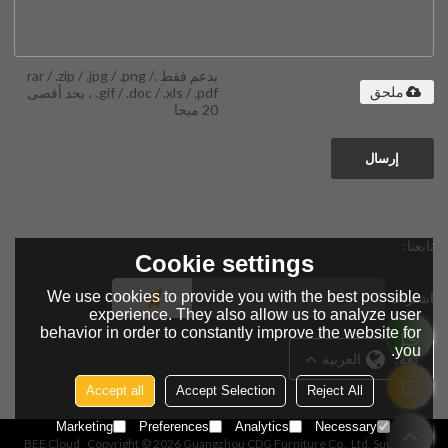
يدعم فقط .rar / .zip / .jpg / .png /
.gif / .doc / .xls / .pdf ، بحد أقصى
ملحق
20 ميجا
إرسال
تابعنا:
Cookie settings
We use cookies to provide you with the best possible
اشتراك
experience. They also allow us to analyze user
behavior in order to constantly improve the website for
you.
لغة:
العربية
Accept all
Accept Selection
Reject All
Marketing
Preferences
Analytics
Necessary
BEE Cloud
Copyright © 2026
Guangzhou CDG Furniture Co., Ltd.
Support By