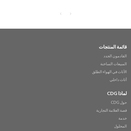
للماء للفناء المنزلي
قائمة المنتجات
القادمون الجدد
المبيعات الساخنة
الأثاث في الهواء الطلق
أثاث داخلي
لماذا CDG
حول CDG
قصة العلامة التجارية
خدمة
المحلول