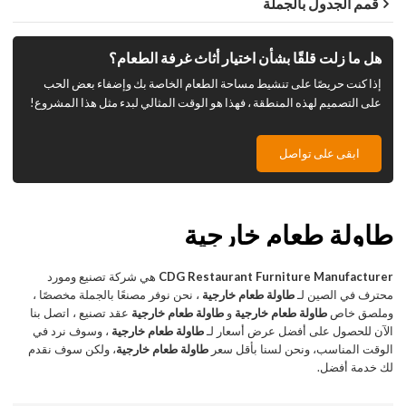
قمم الجدول بالجملة
هل ما زلت قلقًا بشأن اختيار أثاث غرفة الطعام؟
إذا كنت حريصًا على تنشيط مساحة الطعام الخاصة بك وإضفاء بعض الحب
على التصميم لهذه المنطقة ، فهذا هو الوقت المثالي لبدء مثل هذا المشروع!
ابقى على تواصل
طاولة طعام خارجية
CDG Restaurant Furniture Manufacturer
هي شركة تصنيع ومورد
محترف في الصين لـ
طاولة طعام خارجية
، نحن نوفر مصنعًا بالجملة مخصصًا ،
وملصق خاص
طاولة طعام خارجية
و
طاولة طعام خارجية
عقد تصنيع ، اتصل بنا
الآن للحصول على أفضل عرض أسعار لـ
طاولة طعام خارجية
، وسوف نرد في
الوقت المناسب، ونحن لسنا بأقل سعر
طاولة طعام خارجية
، ولكن سوف نقدم
لك خدمة أفضل.