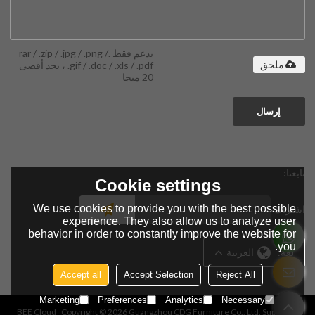
يدعم فقط .rar / .zip / .jpg / .png /
.gif / .doc / .xls / .pdf ، بحد أقصى
ملحق
20 ميجا
إرسال
تابعنا:
Cookie settings
We use cookies to provide you with the best possible
اشتراك
experience. They also allow us to analyze user
behavior in order to constantly improve the website for
you.
لغة:
العربية
Accept all
Accept Selection
Reject All
Marketing
Preferences
Analytics
Necessary
BEE Cloud
Copyright © 2026
Guangzhou CDG Furniture Co., Ltd.
Support By