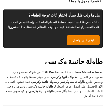
قمم الجدول بالجملة
هل ما زلت قلقًا بشأن اختيار أثاث غرفة الطعام؟
إذا كنت حريصًا على تنشيط مساحة الطعام الخاصة بك وإضفاء بعض الحب
على التصميم لهذه المنطقة ، فهذا هو الوقت المثالي لبدء مثل هذا المشروع!
ابقى على تواصل
طاولة جانبية وكرسي
CDG Restaurant Furniture Manufacturer
هي شركة تصنيع ومورد
محترف في الصين لـ
طاولة جانبية وكرسي
، نحن نوفر مصنعًا بالجملة مخصصًا ،
وملصق خاص
طاولة جانبية وكرسي
و
طاولة جانبية وكرسي
عقد تصنيع ، اتصل بنا
الآن للحصول على أفضل عرض أسعار لـ
طاولة جانبية وكرسي
، وسوف نرد في
الوقت المناسب، ونحن لسنا بأقل سعر
طاولة جانبية وكرسي
، ولكن سوف نقدم
لك خدمة أفضل.