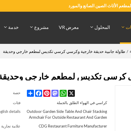
والمطعم الأثاث الصين الصانع والمورد
ات
المحلول
معرض VR
مشروع
خدمة
/
طاولة جانبية حديقة خارجية وكرسي كرسي تكديس لمطعم خارجي وحديقة
سي كرسي تكديس لمطعم خارجي وحديقة
Share
Facebook
Pinterest
Mastodon
WhatsApp
X
حصة
كراسي في الهواء الطلق بالجملة
فئات
glish details
Outdoor Garden Side Table And Chair Stacking
Armchair For Outside Restaurant And Garden
CDG Restaurant Furniture Manufacturer
علامة تجارية