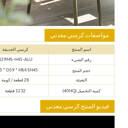
مواصفات كرسي معدني
اسم المنتج
كرسي الحديقة
829MS-H45-ALU
رقم الشيء
 * D59 * H84 SH45
حجم المنتج
التعبئة
28 قطعة / كومة
كمية التحميل (40HQ)
1232 قطعة
فيديو المنتج كرسي معدني