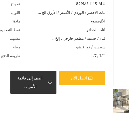
829MS-H45-ALU
نموذج
مات الأخضر / الوردي / الأصفر / الأزرق الخ ...
اللون:
الألومنيوم
مادة:
أثاث الحدائق
نمط التصميم:
فناء / حديقة / مطعم خارجي ، إلخ ...
مشهد:
شنتشن / قوانغتشو
ميناء
L/C, T/T
طريقة الدفع
اتصل الآن
أضف إلى قائمة
الأمنيات