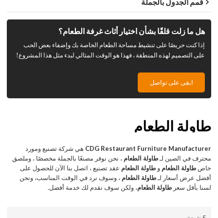
قمم الجدول بالجملة
هل ما زلت قلقًا بشأن اختيار أثاث غرفة الطعام؟
إذا كنت حريصًا على تنشيط مساحة الطعام الخاصة بك وإضفاء بعض الحب
على التصميم لهذه المنطقة ، فهذا هو الوقت المثالي لبدء مثل هذا المشروع!
ابقى على تواصل
طاولة الطعام
CDG Restaurant Furniture Manufacturer
هي شركة تصنيع ومورد
محترف في الصين لـ
طاولة الطعام
، نحن نوفر مصنعًا بالجملة مخصصًا ، وملصق
خاص
طاولة الطعام
و
طاولة الطعام
عقد تصنيع ، اتصل بنا الآن للحصول على
أفضل عرض أسعار لـ
طاولة الطعام
، وسوف نرد في الوقت المناسب، ونحن
لسنا بأقل سعر
طاولة الطعام
، ولكن سوف نقدم لك خدمة أفضل.
5 نتيجة