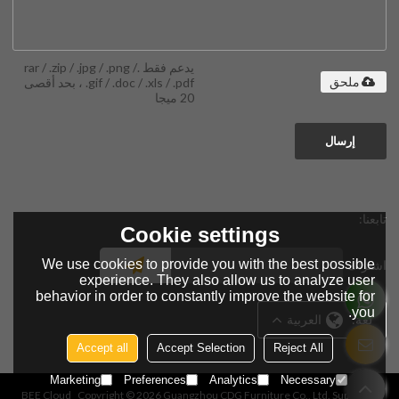
يدعم فقط .rar / .zip / .jpg / .png /
.gif / .doc / .xls / .pdf ، بحد أقصى
ملحق
20 ميجا
إرسال
تابعنا:
Cookie settings
We use cookies to provide you with the best possible
اشتراك
experience. They also allow us to analyze user
behavior in order to constantly improve the website for
you.
لغة:
العربية
Accept all
Accept Selection
Reject All
Marketing
Preferences
Analytics
Necessary
BEE Cloud
Copyright © 2026
Guangzhou CDG Furniture Co., Ltd.
Support By