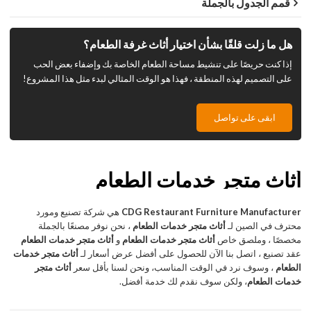
قمم الجدول بالجملة
هل ما زلت قلقًا بشأن اختيار أثاث غرفة الطعام؟
إذا كنت حريصًا على تنشيط مساحة الطعام الخاصة بك وإضفاء بعض الحب
على التصميم لهذه المنطقة ، فهذا هو الوقت المثالي لبدء مثل هذا المشروع!
ابقى على تواصل
أثاث متجر خدمات الطعام
CDG Restaurant Furniture Manufacturer
هي شركة تصنيع ومورد
محترف في الصين لـ
أثاث متجر خدمات الطعام
، نحن نوفر مصنعًا بالجملة
مخصصًا ، وملصق خاص
أثاث متجر خدمات الطعام
و
أثاث متجر خدمات الطعام
عقد تصنيع ، اتصل بنا الآن للحصول على أفضل عرض أسعار لـ
أثاث متجر خدمات
الطعام
، وسوف نرد في الوقت المناسب، ونحن لسنا بأقل سعر
أثاث متجر
خدمات الطعام
، ولكن سوف نقدم لك خدمة أفضل.