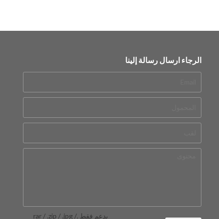
الرجاء ارسال رسالة إلينا
يدعم فقط .rar / .zip / .jpg /