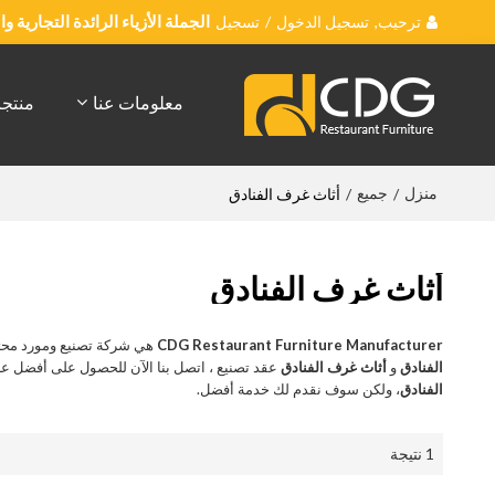
ترحيب,
تسجيل الدخول
/
تسجيل
الجملة الأزياء الرائدة التجارية 
معلومات عنا
منتج
منزل
جميع
/
/
أثاث غرف الفنادق
أثاث غرف الفنادق
CDG Restaurant Furniture Manufacturer
هي شركة تصنيع ومورد محت
الفنادق
و
أثاث غرف الفنادق
عقد تصنيع ، اتصل بنا الآن للحصول على أفضل ع
الفنادق
، ولكن سوف نقدم لك خدمة أفضل.
1 نتيجة