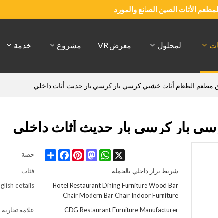
والمطعم الأثاث الصين الصانع والمورد
ات
المحلول
معرض VR
مشروع
خدمة
 مطعم الطعام أثاث خشبي كرسي بار كرسي بار حديث أثاث داخلي
ي بار كرسي بار حديث أثاث داخلي
Share
Facebook
Pinterest
Mastodon
WhatsApp
X
حصة
شريط براز داخلي بالجملة
فئات
glish details
Hotel Restaurant Dining Furniture Wood Bar
Chair Modern Bar Chair Indoor Furniture
CDG Restaurant Furniture Manufacturer
علامة تجارية