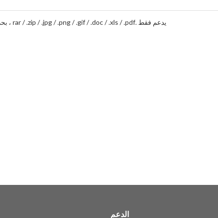
يدعم فقط .rar / .zip / .jpg / .png / .gif / .doc / .xls / .pdf ، بحد أقصى 20 ميجا
الدعم