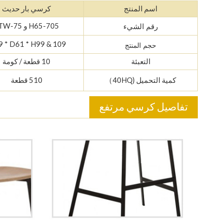
اسم المنتج
كرسي بار حديث
705-H65 و 75-STW
رقم الشيء
 * D61 * H99 & 109
حجم المنتج
التعبئة
10 قطعة / كومة
كمية التحميل (40HQ）
510 قطعة
تفاصيل كرسي مرتفع