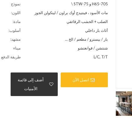
705-H65 و 75-STW \
نموذج
مات الأسود ، فينتيدج أوك براون / لينكولن الجوز
اللون:
الصلب + الخشب الرقائقي
مادة:
أثاث بار داخلي
أسلوب:
بار / بيسترو / مطعم / الخ ...
مشهد:
شنتشن / قوانغتشو
ميناء
L/C, T/T
طريقة الدفع
اتصل الآن
أضف إلى قائمة
الأمنيات