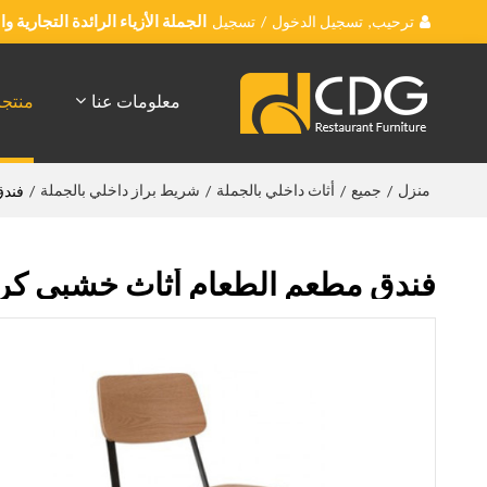
ترحيب,
تسجيل الدخول
/
تسجيل
الجملة الأزياء الرائدة التجارية 
معلومات عنا
منتج
منزل
جميع
أثاث داخلي بالجملة
شريط براز داخلي بالجملة
/
/
/
/
فندق
فندق مطعم الطعام أثاث خشبي كرس