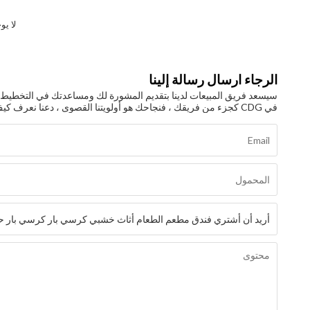
لا يو
الرجاء ارسال رسالة إلينا
سيسعد فريق المبيعات لدينا بتقديم المشورة لك ومساعدتك في التخطيط وال
في CDG كجزء من فريقك ، فنجاحك هو أولويتنا القصوى ، دعنا نعرف كيف يمكننا المساعدة!