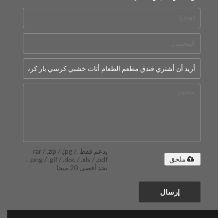
يدعم فقط .rar / .zip / .jpg /
.png / .gif / .doc / .xls / .pdf ،
ملحق
بحد أقصى 20 ميجا
إرسال