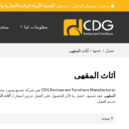
ترحيب,
تسجيل الدخول
/
تسجيل
الجملة الأزياء الرائدة التجارية 
معلومات عنا
منتج
منزل
جميع
/
/
أثاث المقهى
أثاث المقهى
CDG Restaurant Furniture Manufacturer
هي شركة تصنيع ومورد محت
المقهى
عقد تصنيع ، اتصل بنا الآن للحصول على أفضل عرض أسعار لـ
أثاث ال
خدمة أفضل.
9 نتيجة