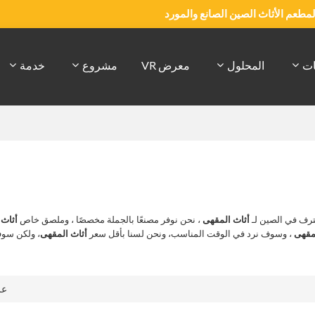
والمطعم الأثاث الصين الصانع والمورد
ات
المحلول
معرض VR
مشروع
خدمة
رف في الصين لـ
أثاث المقهى
، نحن نوفر مصنعًا بالجملة مخصصًا ، وملصق خاص
أثاث 
مقهى
، وسوف نرد في الوقت المناسب، ونحن لسنا بأقل سعر
أثاث المقهى
، ولكن سو
ع