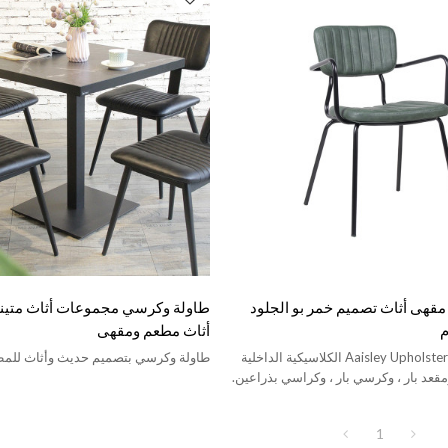
هى أثاث تصميم خمر بو الجلود
طاولة وكرسي مجموعات أثاث متين
م
أثاث مطعم ومقهى
تشمل عائلة Aaisley Upholstered الكلاسيكية الداخلية
طاولة وكرسي بتصميم حديث وأثاث للمط
قعد بار ، وكرسي بار ، وكراسي بذراعين.
1