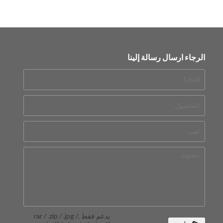
الرجاء ارسال رسالة إلينا
يدعم فقط .rar / .zip / .jpg /