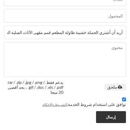
يدعم فقط .rar / .zip / .jpg / .png /
.gif / .doc / .xls / .pdf ، بحد أقصى
ملحق
20 ميجا
توافق على استخدام شروط الخدمة,
الشروط والاحكام
إرسال