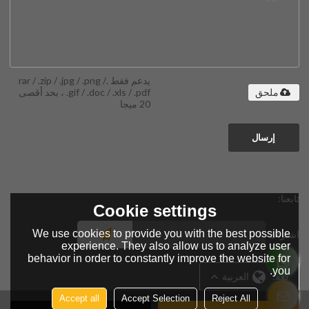
يدعم فقط .rar / .zip / .jpg / .png /
.gif / .doc / .xls / .pdf ، بحد أقصى
ملحق
20 ميجا
إرسال
تابعنا:
Cookie settings
We use cookies to provide you with the best possible
اشتراك
experience. They also allow us to analyze user
behavior in order to constantly improve the website for
you.
لغة:
العربية
Accept all
Accept Selection
Reject All