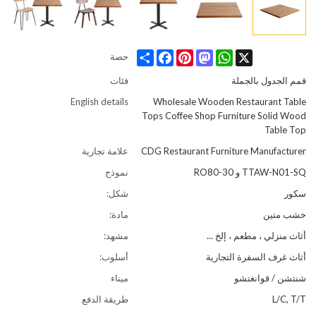
Share
Facebook
Pinterest
Mastodon
WhatsApp
X
حصة
قمم الجدول بالجملة
فئات
English details
Wholesale Wooden Restaurant Table
Tops Coffee Shop Furniture Solid Wood
Table Top
CDG Restaurant Furniture Manufacturer
علامة تجارية
TTAW-N01-SQ و RO80-30
نموذج
سكور
شكل:
خشب متين
مادة:
أثاث منزلي ، مطعم ، إلخ ...
مشهد:
أثاث غرف السفرة التجارية
أسلوب:
شنتشن / قوانغتشو
ميناء
L/C, T/T
طريقة الدفع