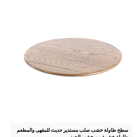
سطح طاولة خشب صلب مستدير حديث للمقهى والمطعم
طاولة خشبية من خشب الجوز