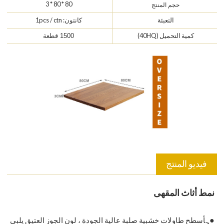
80 * 80 * 3
حجم المنتج
التعبئة
كانتون: 1pcs / ctn
كمية التحميل (40HQ)
1500 قطعة
فيديو المنتج
نمط أثاث المقهى
●
أسطح طاولات خشبية صلبة عالية الجودة ، لون الجوز العتيق يلبي
ح