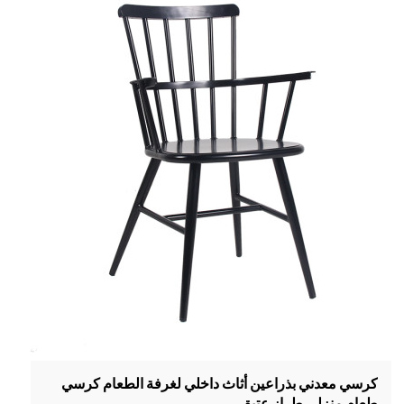
كرسي معدني بذراعين أثاث داخلي لغرفة الطعام كرسي
طعام منزلي طراز عتيق