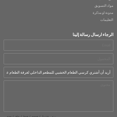
مواد التسويق
مدونة او مذكرة
التعليمات
الرجاء ارسال رسالة إلينا
يدعم فقط .rar / .zip / .jpg / .png /