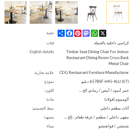
Share
Facebook
Pinterest
Mastodon
WhatsApp
X
حصة
كراسي داخلية بالجملة
فئات
English details
Timber Seat Dining Chair For Indoor
Restaurant Dining Room Cross Back
Metal Chair
CDG Restaurant Furniture Manufacturer
علامة تجارية
657BSF-H45-ALU (ST) دبليو
نموذج
خمر أسود / أبيض / رمادي الخ ...
اللون:
ألومنيوم (فولاذ)
مادة:
أثاث مطعم داخلي
نمط التصميم:
مقهى داخلي / مطعم / غرفة طعام ، إلخ ...
مشهد:
شنتشن / قوانغتشو
ميناء