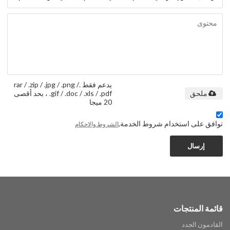
يدعم فقط .rar / .zip / .jpg / .png /
.gif / .doc / .xls / .pdf ، بحد أقصى
ملحق
20 ميجا
توافق على استخدام شروط الخدمة,
الشروط والاحكام
إرسال
قائمة المنتجات
القادمون الجدد