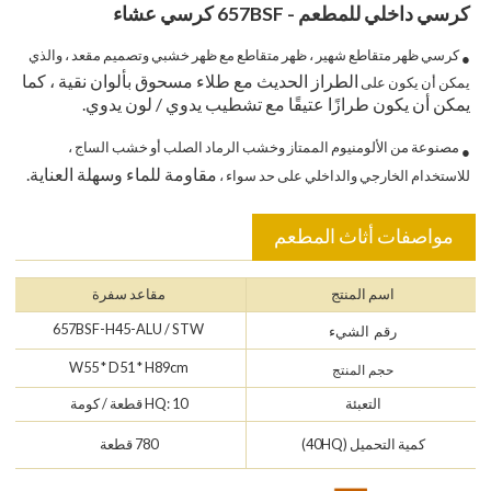
كرسي داخلي للمطعم - 657BSF كرسي عشاء
كرسي ظهر متقاطع شهير ، ظهر متقاطع مع ظهر خشبي وتصميم مقعد ، والذي
●
الطراز الحديث مع طلاء مسحوق بألوان نقية ، كما
يمكن أن يكون على
يمكن أن يكون طرازًا عتيقًا مع تشطيب يدوي / لون يدوي.
مصنوعة من الألومنيوم الممتاز وخشب الرماد الصلب أو خشب الساج ،
●
مقاومة للماء وسهلة العناية.
للاستخدام الخارجي والداخلي على حد سواء ،
مواصفات أثاث المطعم
اسم المنتج
مقاعد سفرة
657BSF-H45-ALU / STW
رقم الشيء
W55 * D51 * H89cm
حجم المنتج
التعبئة
HQ: 10 قطعة / كومة
كمية التحميل (40HQ)
780 قطعة