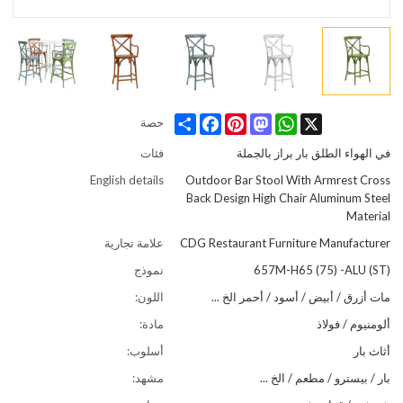
Share
Facebook
Pinterest
Mastodon
WhatsApp
X
حصة
في الهواء الطلق بار براز بالجملة
فئات
English details
Outdoor Bar Stool With Armrest Cross
Back Design High Chair Aluminum Steel
Material
CDG Restaurant Furniture Manufacturer
علامة تجارية
657M-H65 (75) -ALU (ST)
نموذج
مات أزرق / أبيض / أسود / أحمر الخ ...
اللون:
ألومنيوم / فولاذ
مادة:
أثاث بار
أسلوب:
بار / بيسترو / مطعم / الخ ...
مشهد: