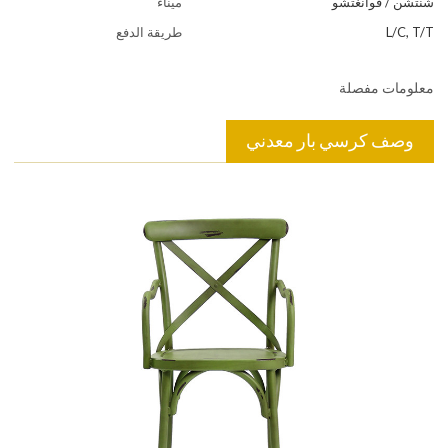
شنتشن / قوانغتشو
ميناء
L/C, T/T
طريقة الدفع
معلومات مفصلة
وصف كرسي بار معدني