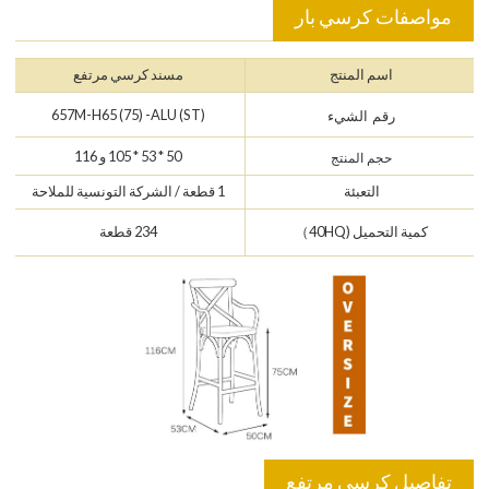
مواصفات كرسي بار
اسم المنتج
مسند كرسي مرتفع
657M-H65 (75) -ALU (ST)
رقم الشيء
50 * 53 * 105 و 116
حجم المنتج
التعبئة
1 قطعة / الشركة التونسية للملاحة
كمية التحميل (40HQ）
234 قطعة
تفاصيل كرسي مرتفع