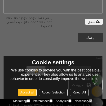
يدعم فقط .rar / .zip / .jpg / .png /
.gif / .doc / .xls / .pdf ، بحد أقصى
ملحق
20 ميجا
إرسال
تابعنا:
Cookie settings
We use cookies to provide you with the best possible
اشتراك
experience. They also allow us to analyze user
behavior in order to constantly improve the website for
you.
لغة:
العربية
Accept all
Accept Selection
Reject All
Marketing
Preferences
Analytics
Necessary
BEE Cloud
Copyright © 2026
Guangzhou CDG Furniture Co., Ltd.
Support By