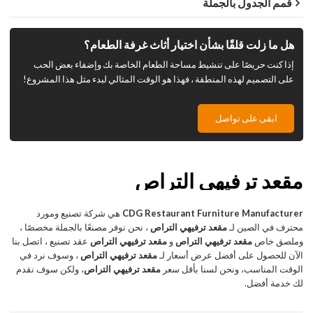
قمم الجدول بالجملة
هل ما زلت قلقًا بشأن اختيار أثاث غرفة الطعام؟
إذا كنت حريصًا على تنشيط مساحة الطعام الخاصة بك وإضفاء بعض الحب
على التصميم لهذه المنطقة ، فهذا هو الوقت المثالي لبدء مثل هذا المشروع!
ابقى على تواصل
مقعد ترفيهي التراص
CDG Restaurant Furniture Manufacturer
هي شركة تصنيع ومورد
محترف في الصين لـ
مقعد ترفيهي التراص
، نحن نوفر مصنعًا بالجملة مخصصًا ،
وملصق خاص
مقعد ترفيهي التراص
و
مقعد ترفيهي التراص
عقد تصنيع ، اتصل بنا
الآن للحصول على أفضل عرض أسعار لـ
مقعد ترفيهي التراص
، وسوف نرد في
الوقت المناسب، ونحن لسنا بأقل سعر
مقعد ترفيهي التراص
، ولكن سوف نقدم
لك خدمة أفضل.