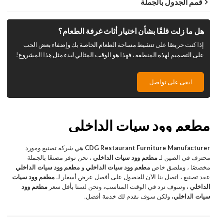
قمم الجدول بالجملة
هل ما زلت قلقًا بشأن اختيار أثاث غرفة الطعام؟
إذا كنت حريصًا على تنشيط مساحة الطعام الخاصة بك وإضفاء بعض الحب
على التصميم لهذه المنطقة ، فهذا هو الوقت المثالي لبدء مثل هذا المشروع!
ابقى على تواصل
مطعم وود سيات الداخلي
CDG Restaurant Furniture Manufacturer
هي شركة تصنيع ومورد
محترف في الصين لـ
مطعم وود سيات الداخلي
، نحن نوفر مصنعًا بالجملة
مخصصًا ، وملصق خاص
مطعم وود سيات الداخلي
و
مطعم وود سيات الداخلي
عقد تصنيع ، اتصل بنا الآن للحصول على أفضل عرض أسعار لـ
مطعم وود سيات
الداخلي
، وسوف نرد في الوقت المناسب، ونحن لسنا بأقل سعر
مطعم وود
سيات الداخلي
، ولكن سوف نقدم لك خدمة أفضل.