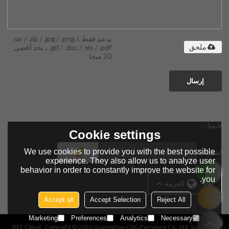
يدعم فقط .rar / .zip / .jpg / .png /
.gif / .doc / .xls / .pdf ، بحد أقصى
ملحق
20 ميجا
إرسال
تابعنا:
Cookie settings
We use cookies to provide you with the best possible
اشتراك
experience. They also allow us to analyze user
behavior in order to constantly improve the website for
you.
لغة:
العربية
Accept all
Accept Selection
Reject All
Marketing
Preferences
Analytics
Necessary
BEE Cloud
Copyright © 2026
Guangzhou CDG Furniture Co., Ltd.
Support By