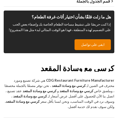
قمم الجدول بالجملة
هل ما زلت قلقًا بشأن اختيار أثاث غرفة الطعام؟
إذا كنت حريصًا على تنشيط مساحة الطعام الخاصة بك وإضفاء بعض الحب
على التصميم لهذه المنطقة ، فهذا هو الوقت المثالي لبدء مثل هذا المشروع!
ابقى على تواصل
كرسي مع وسادة المقعد
CDG Restaurant Furniture Manufacturer
هي شركة تصنيع ومورد
محترف في الصين لـ
كرسي مع وسادة المقعد
، نحن نوفر مصنعًا بالجملة مخصصًا
، وملصق خاص
كرسي مع وسادة المقعد
و
كرسي مع وسادة المقعد
عقد تصنيع ،
اتصل بنا الآن للحصول على أفضل عرض أسعار لـ
كرسي مع وسادة المقعد
،
وسوف نرد في الوقت المناسب، ونحن لسنا بأقل سعر
كرسي مع وسادة المقعد
،
ولكن سوف نقدم لك خدمة أفضل.