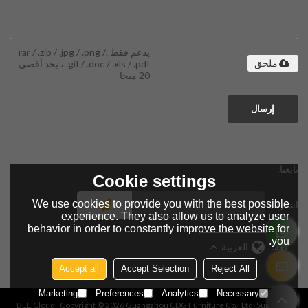
يدعم فقط .rar / .zip / .jpg / .png /
.gif / .doc / .xls / .pdf ، بحد أقصى
ملحق
20 ميجا
إرسال
تابعنا:
Cookie settings
We use cookies to provide you with the best possible
اشتراك
experience. They also allow us to analyze user
behavior in order to constantly improve the website for
you.
لغة:
العربية
Accept all
Accept Selection
Reject All
Marketing
Preferences
Analytics
Necessary
BEE Cloud
Copyright © 2026
Guangzhou CDG Furniture Co., Ltd.
Support By