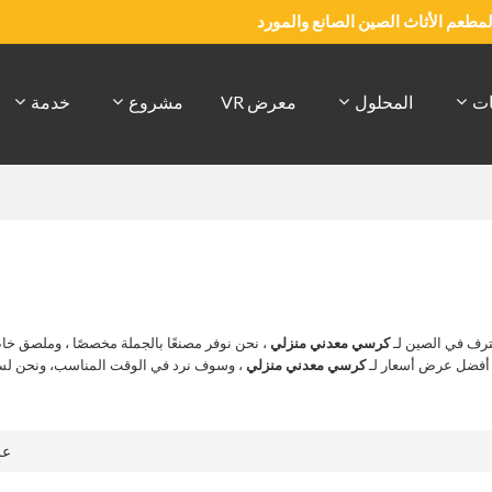
والمطعم الأثاث الصين الصانع والمورد
ات
المحلول
معرض VR
مشروع
خدمة
رف في الصين لـ
كرسي معدني منزلي
، نحن نوفر مصنعًا بالجملة مخصصًا ، وملصق خ
ى أفضل عرض أسعار لـ
كرسي معدني منزلي
، وسوف نرد في الوقت المناسب، ونحن لسن
ع