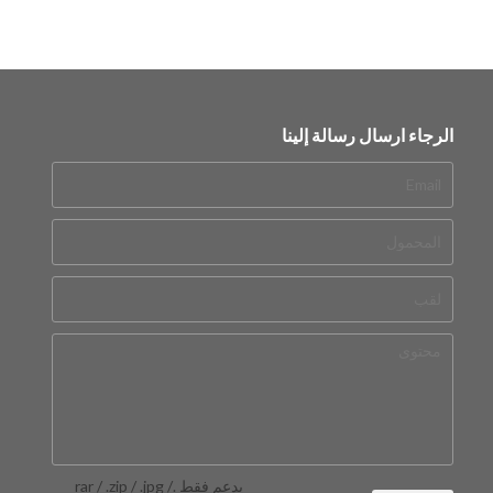
الرجاء ارسال رسالة إلينا
يدعم فقط .rar / .zip / .jpg /