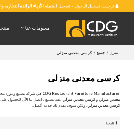
ترحيب,
تسجيل الدخول
/
تسجيل
الجملة الأزياء الرائدة التجارية 
معلومات عنا
منتج
منزل
جميع
/
/
كرسي معدني منزلي
كرسي معدني منزلي
CDG Restaurant Furniture Manufacturer
هي شركة تصنيع ومورد محت
معدني منزلي
و
كرسي معدني منزلي
عقد تصنيع ، اتصل بنا الآن للحصول عل
كرسي معدني منزلي
، ولكن سوف نقدم لك خدمة أفضل.
1 نتيجة