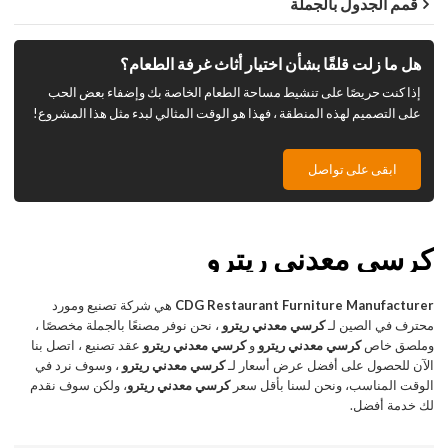
قمم الجدول بالجملة
هل ما زلت قلقًا بشأن اختيار أثاث غرفة الطعام؟
إذا كنت حريصًا على تنشيط مساحة الطعام الخاصة بك وإضفاء بعض الحب
على التصميم لهذه المنطقة ، فهذا هو الوقت المثالي لبدء مثل هذا المشروع!
ابقى على تواصل
كرسي معدني ريترو
CDG Restaurant Furniture Manufacturer
هي شركة تصنيع ومورد
محترف في الصين لـ
كرسي معدني ريترو
، نحن نوفر مصنعًا بالجملة مخصصًا ،
وملصق خاص
كرسي معدني ريترو
و
كرسي معدني ريترو
عقد تصنيع ، اتصل بنا
الآن للحصول على أفضل عرض أسعار لـ
كرسي معدني ريترو
، وسوف نرد في
الوقت المناسب، ونحن لسنا بأقل سعر
كرسي معدني ريترو
، ولكن سوف نقدم
لك خدمة أفضل.