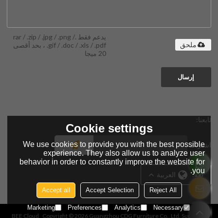
يدعم فقط .rar / .zip / .jpg / .png /
.gif / .doc / .xls / .pdf ، بحد أقصى
ملحق
20 ميجا
إرسال
تابعنا:
Cookie settings
We use cookies to provide you with the best possible
اشتراك
experience. They also allow us to analyze user
behavior in order to constantly improve the website for
you.
لغة:
العربية
Accept all
Accept Selection
Reject All
Marketing
Preferences
Analytics
Necessary
BEE Cloud
Copyright © 2026
Guangzhou CDG Furniture Co., Ltd.
Support By