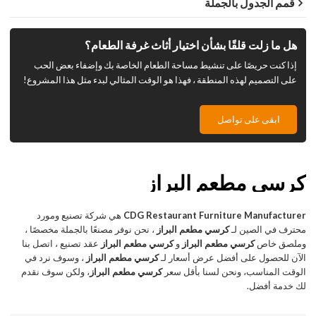
قمم الجدول بالجملة
هل ما زلت قلقًا بشأن اختيار أثاث غرفة الطعام؟
إذا كنت حريصًا على تنشيط مساحة الطعام الخاصة بك وإضفاء بعض الحب
على التصميم لهذه المنطقة ، فهذا هو الوقت المثالي لبدء مثل هذا المشروع!
ابقى على تواصل
كرسي مطعم البراز
CDG Restaurant Furniture Manufacturer
هي شركة تصنيع ومورد
محترف في الصين لـ
كرسي مطعم البراز
، نحن نوفر مصنعًا بالجملة مخصصًا ،
وملصق خاص
كرسي مطعم البراز
و
كرسي مطعم البراز
عقد تصنيع ، اتصل بنا
الآن للحصول على أفضل عرض أسعار لـ
كرسي مطعم البراز
، وسوف نرد في
الوقت المناسب، ونحن لسنا بأقل سعر
كرسي مطعم البراز
، ولكن سوف نقدم
لك خدمة أفضل.