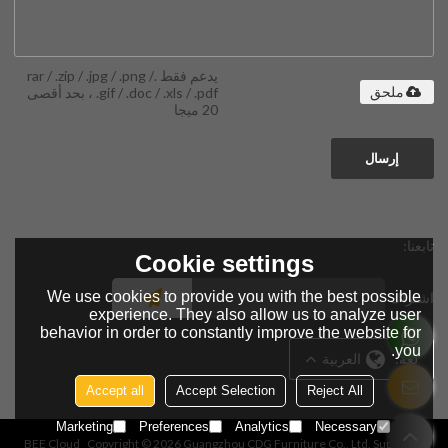
يدعم فقط .rar / .zip / .jpg / .png /
.gif / .doc / .xls / .pdf ، بحد أقصى
ملحق
20 ميجا
إرسال
تابعنا:
Cookie settings
We use cookies to provide you with the best possible
اشتراك
experience. They also allow us to analyze user
behavior in order to constantly improve the website for
you.
لغة:
العربية
Accept all
Accept Selection
Reject All
Marketing
Preferences
Analytics
Necessary
BEE Cloud
Copyright © 2026
Guangzhou CDG Furniture Co., Ltd.
Support By