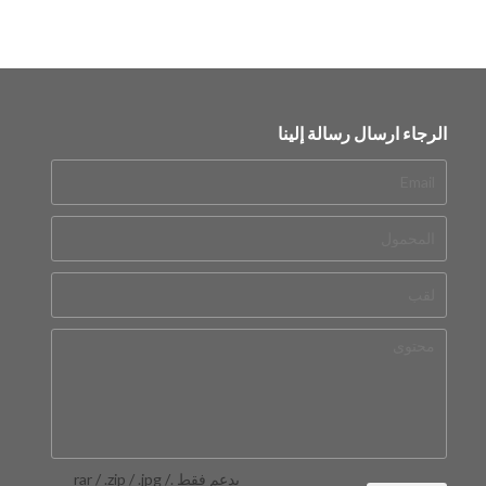
الرجاء ارسال رسالة إلينا
يدعم فقط .rar / .zip / .jpg /