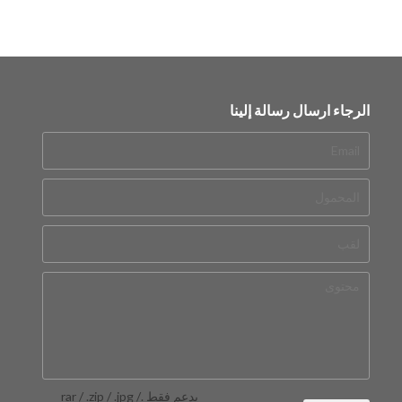
الرجاء ارسال رسالة إلينا
يدعم فقط .rar / .zip / .jpg /