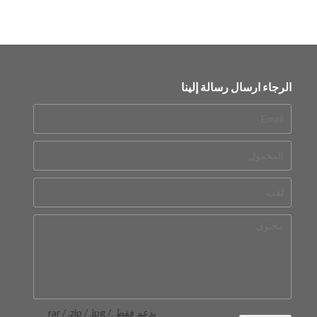
الرجاء ارسال رسالة إلينا
يدعم فقط .rar / .zip / .jpg /