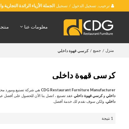
ترحيب,
تسجيل الدخول
/
تسجيل
الجملة الأزياء الرائدة التجارية 
معلومات عنا
منتج
منزل
جميع
/
/
كرسي قهوة داخلي
كرسي قهوة داخلي
CDG Restaurant Furniture Manufacturer
هي شركة تصنيع ومورد محت
داخلي
و
كرسي قهوة داخلي
عقد تصنيع ، اتصل بنا الآن للحصول على أفضل ع
داخلي
، ولكن سوف نقدم لك خدمة أفضل.
1 نتيجة