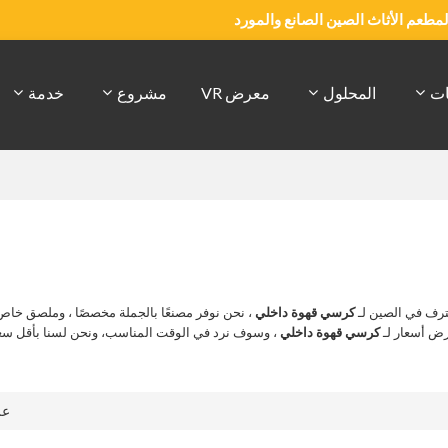
والمطعم الأثاث الصين الصانع والمورد
ات
المحلول
معرض VR
مشروع
خدمة
رف في الصين لـ
كرسي قهوة داخلي
، نحن نوفر مصنعًا بالجملة مخصصًا ، وملصق خا
رض أسعار لـ
كرسي قهوة داخلي
، وسوف نرد في الوقت المناسب، ونحن لسنا بأقل س
ع