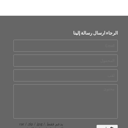
الرجاء ارسال رسالة إلينا
يدعم فقط .rar / .zip / .jpg /