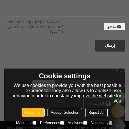
يدعم فقط .rar / .zip / .jpg / .png /
.gif / .doc / .xls / .pdf ، بحد أقصى
ملحق
20 ميجا
إرسال
تابعنا:
Cookie settings
We use cookies to provide you with the best possible
اشتراك
experience. They also allow us to analyze user
behavior in order to constantly improve the website for
you.
لغة:
العربية
Accept all
Accept Selection
Reject All
Marketing
Preferences
Analytics
Necessary
BEE Cloud
Copyright © 2026
Guangzhou CDG Furniture Co., Ltd.
Support By