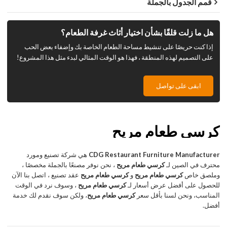
قمم الجدول بالجملة
هل ما زلت قلقًا بشأن اختيار أثاث غرفة الطعام؟
إذا كنت حريصًا على تنشيط مساحة الطعام الخاصة بك وإضفاء بعض الحب
على التصميم لهذه المنطقة ، فهذا هو الوقت المثالي لبدء مثل هذا المشروع!
ابقى على تواصل
كرسي طعام مريح
CDG Restaurant Furniture Manufacturer
هي شركة تصنيع ومورد
محترف في الصين لـ
كرسي طعام مريح
، نحن نوفر مصنعًا بالجملة مخصصًا ،
وملصق خاص
كرسي طعام مريح
و
كرسي طعام مريح
عقد تصنيع ، اتصل بنا الآن
للحصول على أفضل عرض أسعار لـ
كرسي طعام مريح
، وسوف نرد في الوقت
المناسب، ونحن لسنا بأقل سعر
كرسي طعام مريح
، ولكن سوف نقدم لك خدمة
أفضل.